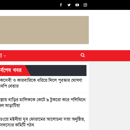
্য
র্বশেষ খবর
কসেবী ও কারবারিকে ধরিয়ে দিলে পুরস্কার ঘোষণা
নপি নেতার
িল্লায় বাড়ির মালিককে কেটে ৯ টুকরো করে পলিথিনে
েন ভাড়াটিয়া
়িচংয়ে মইনীয়া যুব ফোরামের আলোচনা সভা অনুষ্ঠিত,
সদস্যের কমিটি গঠন