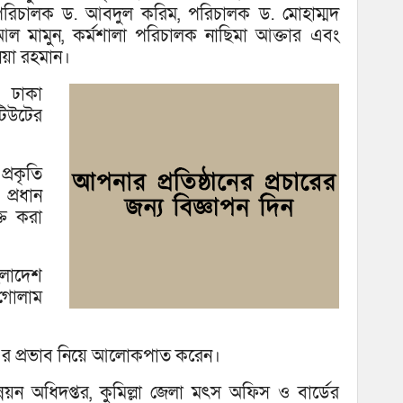
ও আ
হাপরিচালক ড. আবদুল করিম, পরিচালক ড. মোহাম্মদ
আল মামুন, কর্মশালা পরিচালক নাছিমা আক্তার এবং
িয়া রহমান।
ন ঢাকা
িটিউটের
প্রকৃতি
্রধান
ক্ত করা
ংলাদেশ
 গোলাম
 এর প্রভাব নিয়ে আলোকপাত করেন।
 উন্নয়ন অধিদপ্তর, কুমিল্লা জেলা মৎস অফিস ও বার্ডের