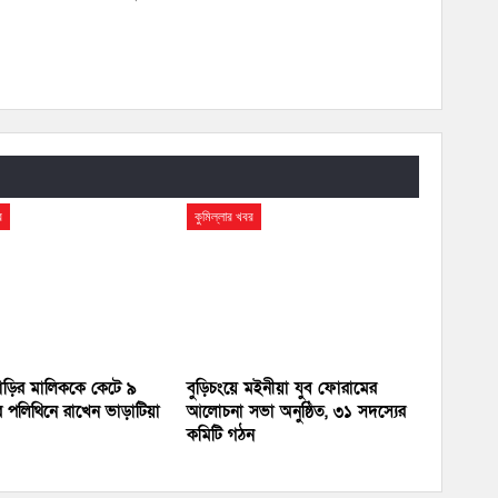
র
কুমিল্লার খবর
 বাড়ির মালিককে কেটে ৯
বুড়িচংয়ে মইনীয়া যুব ফোরামের
 পলিথিনে রাখেন ভাড়াটিয়া
আলোচনা সভা অনুষ্ঠিত, ৩১ সদস্যের
কমিটি গঠন