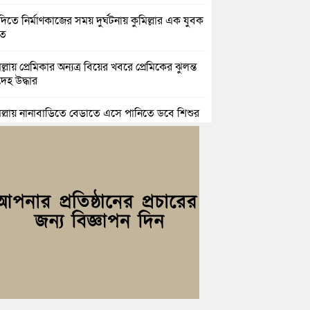
িতে নির্মাণকাজের সময় দুর্ঘটনায় কুমিল্লার এক যুবক
হত
ল্লায় প্রেমিকার অন্যত্র বিয়ের খবরে প্রেমিকের ঝুলন্ত
েহ উদ্ধার
িল্লায় নানাবাড়িতে বেড়াতে এসে পানিতে ডুবে শিশুর
ু
িল্লায় নিখোঁজের ৩ দিন পর ফিশারির পুকুরে
শাচালকের মরদেহ উদ্ধার
িল্লায় যৌতুকের টাকা না পেয়ে স্ত্রীকে পিটিয়ে হাত
র অভিযোগ, স্বামী গ্রেপ্তার
িচংয়ে জুলাই ও গণঅভ্যুত্থান দিবস উপলক্ষে ১১ দলীয়
ের র‍্যালি ও আলোচনা সভা
়িচংয়ে জাতীয় জুলাই গণঅভ্যুত্থান দিবস পালিত, র‍্যালি