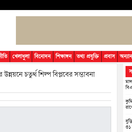
নীতি
খেলাধুলা
বিনোদন
শিক্ষাঙ্গন
তথ্য প্রযুক্তি
প্রবাস
অন্যান
স
রের উন্নয়নে চতুর্থ শিল্প বিপ্লবের সম্ভাবনা
মাদ
বিএ
কুম
রাখ
বুড
৩১ 