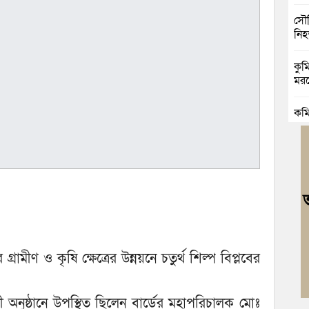
সৌদ
নি
কুমি
মরদ
কুম
মৃত্য
কুম
রিক
কুম
ভাঙা
বুড়
্রামীণ ও কৃষি ক্ষেত্রের উন্নয়নে চতুর্থ শিল্প বিপ্লবের
জোট
।
বুড
ী অনুষ্ঠানে উপস্থিত ছিলেন বার্ডের মহাপরিচালক মোঃ