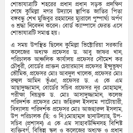
শোভাযাত্রাটি শহরের প্রধান প্রধান সড়ক প্রদক্ষিণ
শেষে কুমিল্লা নগর উদ্যানে স্থাপিত জাতির পিতা
বঙ্গবন্ধু শেখ মুজিবুর রহমানের ম্যুরালে পুষ্পার্ঘ্য অর্পণ
ও শ্রদ্ধা নিবেদন করেন। বোর্ড ক্যাম্পাসে ফেরত এসে
শোভাযাত্রটি সমাপ্ত হয়।
এ সময় উপস্থিত ছিলেন কুমিল্লা ভিক্টোরিয়া সরকারি
কলেজের অধ্যক্ষ প্রফেসর ড. আবু জাফর খান,
পরিচালক আঞ্চলিক কার্যালয় প্রফেসর সৌমেশ কর
চৌধুরী, বোর্ডের প্রাক্তন চেয়ারম্যান প্রফেসর ইন্দুভূষণ
ভৌমিক, প্রফেসর মোঃ আবদুল খালেক, প্রফেসর মোঃ
রুহুল আমিন ভূঁঞা, প্রফেসর ড. এ কে এম
আছাদুজ্জামান, বোর্ডের সচিব প্রফেসর নূর মোহাম্মদ,
পরীক্ষা নিয়ন্ত্রক ড. মোঃ আসাদুজ্জামান, কলেজ
পরিদর্শক প্রফেসর মোঃ জহিরুল ইসলাম পাটোয়ারী,
বিদ্যালয় পরিদর্শক প্রফেসর মোঃ আজহারুল ইসলাম,
উপ পরিচালক (হি: ও নি:)মোহাম্মদ ছানাউল্যাহ, উপ-
সচিব (প্রশাসন) এ কে এম সাহাবউদ্দিনসহ বিশিষ্ট
ব্যক্তিবর্গ, বিভিন্ন স্কুল ও কলেজের অধ্যক্ষ ও প্রধান