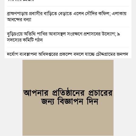
ব্রাহ্মণপাড়ায় প্রবাসীর বাড়িতে বেড়াতে এলেন সৌদির কফিল; এলাকায়
আনন্দের বন্যা
বুড়িচংয়ে অতিথি পাখির আবাসস্থল সংরক্ষণে প্রশাসনের উদ্যোগ; ৯
সদস্যের কমিটি গঠন
দুর্যোগ ব্যবস্থাপনা অধিদপ্তরের প্রকল্পে বদলে যাচ্ছে চৌদ্দগ্রামের জনপদ
নিমসার জুনাব আলী ডিগ্রি কলেজ ছাত্রদলের কমিটি ঘোষণা: আনন্দ
মিছিল ও সংবর্ধনা
জুলাই অভ্যুত্থানের দ্বিতীয় বর্ষপূর্তি উপলক্ষে কুমিল্লায় বর্ণাঢ্য র‍্যালি
আবারও নারী ইউএনও পেল ব্রাহ্মণপাড়াবাসী
মনোহরগঞ্জে স্মার্টফোন আসক্তি, অনলাইন জুয়া ও মাদকের বিরুদ্ধে
শিক্ষার্থীদের শপথ