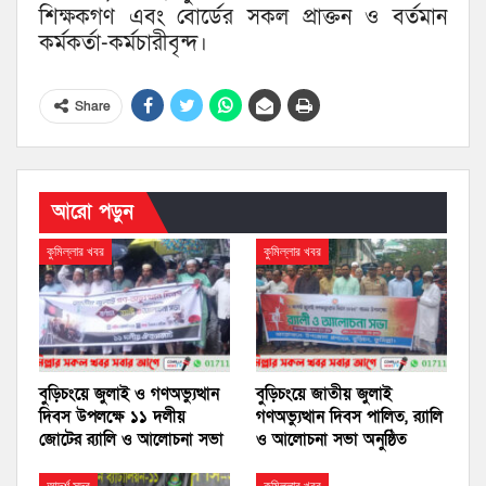
শিক্ষকগণ এবং বোর্ডের সকল প্রাক্তন ও বর্তমান
কর্মকর্তা-কর্মচারীবৃন্দ।
Share
আরো পড়ুন
কুমিল্লার খবর
কুমিল্লার খবর
বুড়িচংয়ে জুলাই ও গণঅভ্যুত্থান
বুড়িচংয়ে জাতীয় জুলাই
দিবস উপলক্ষে ১১ দলীয়
গণঅভ্যুত্থান দিবস পালিত, র‍্যালি
জোটের র‍্যালি ও আলোচনা সভা
ও আলোচনা সভা অনুষ্ঠিত