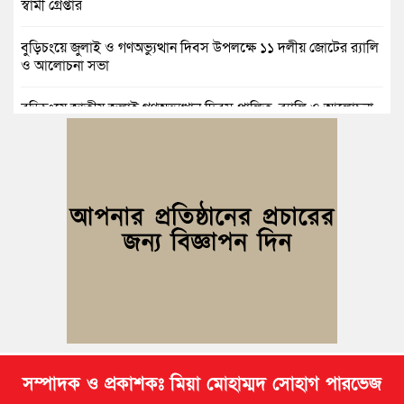
স্বামী গ্রেপ্তার
বুড়িচংয়ে জুলাই ও গণঅভ্যুত্থান দিবস উপলক্ষে ১১ দলীয় জোটের র‍্যালি
ও আলোচনা সভা
বুড়িচংয়ে জাতীয় জুলাই গণঅভ্যুত্থান দিবস পালিত, র‍্যালি ও আলোচনা
সভা অনুষ্ঠিত
কুমিল্লায় ১ লাখ ৯৪ হাজার বিদেশি সিগারেট উদ্ধার ও গাঁজাসহ মাদক
কারবারি গ্রেপ্তার
ব্রাহ্মণপাড়ায় প্রবাসীর বাড়িতে বেড়াতে এলেন সৌদির কফিল; এলাকায়
আনন্দের বন্যা
বুড়িচংয়ে অতিথি পাখির আবাসস্থল সংরক্ষণে প্রশাসনের উদ্যোগ; ৯
সদস্যের কমিটি গঠন
সম্পাদক ও প্রকাশকঃ মিয়া মোহাম্মদ সোহাগ পারভেজ