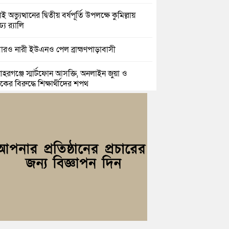
ই অভ্যুত্থানের দ্বিতীয় বর্ষপূর্তি উপলক্ষে কুমিল্লায়
ঢ্য র‍্যালি
রও নারী ইউএনও পেল ব্রাহ্মণপাড়াবাসী
হরগঞ্জে স্মার্টফোন আসক্তি, অনলাইন জুয়া ও
কের বিরুদ্ধে শিক্ষার্থীদের শপথ
্দগ্রামে আলোর দিশারী মানবিক কাফেলা’র উদ্যোগে
রী ছাউনী স্থাপন
িল্লা বিজিবির অভিযান: এক কোটি ১৫ লাখ টাকার
তীয় শাড়ি ও মোবাইল ডিসপ্লে জব্দ
ল ও শাহ ইমরানের নেতৃত্বে বরুড়া উপজেলা
েচ্ছাসেবক দলের আংশিক কমিটি ঘোষণা
সার জুনাব আলী ডিগ্রি কলেজ ছাত্রদলের কমিটি
ণা; সভাপতি ইমন, সম্পাদক সিয়াম