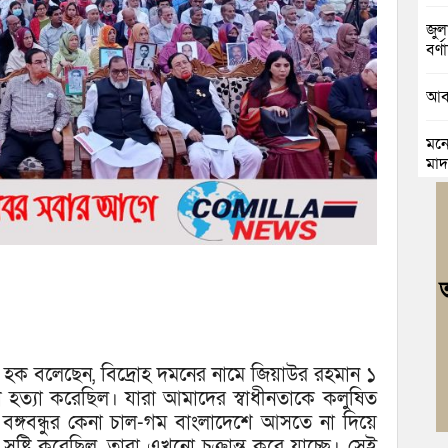
জুলা
বর্ণা
আবা
মনো
মাদ
চৌদ
যাত্
কুম
ভার
জলি
স্ব
্মেল হক বলেছেন, বিদ্রোহ দমনের নামে জিয়াউর রহমান ১
হত্যা করেছিল। যারা আমাদের স্বাধীনতাকে কলুষিত
নিম
ঙ্গবন্ধুর কেনা চাল-গম বাংলাদেশে আসতে না দিয়ে
ঘোষ
 সৃষ্টি করেছিল, তারা এখনো চক্রান্ত করে যাচ্ছে। সেই