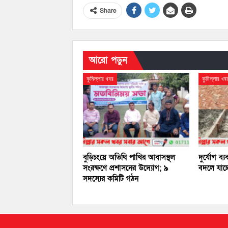
Share
আরো পড়ুন
কুমিল্লার খবর
কুমিল্লার খব
বুড়িচংয়ে অতিথি পাখির আবাসস্থল
দুর্যোগ ব্য
সংরক্ষণে প্রশাসনের উদ্যোগ; ৯
বদলে যাচ্
সদস্যের কমিটি গঠন