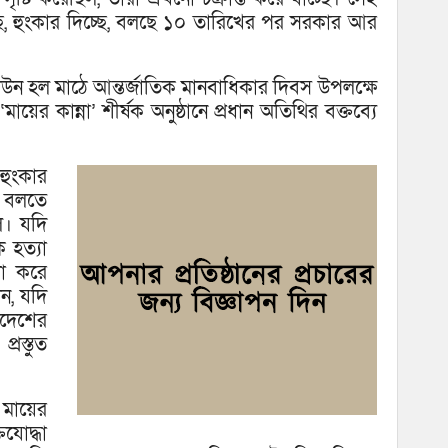
ে, হুংকার দিচ্ছে, বলছে ১০ তারিখের পর সরকার আর
 টাউন হল মাঠে আন্তর্জাতিক মানবাধিকার দিবস উপলক্ষে
 ‘মায়ের কান্না’ শীর্ষক অনুষ্ঠানে প্রধান অতিথির বক্তব্যে
হুংকার
র বলতে
ল। যদি
ে হত্যা
লা করে
ন, যদি
এদেশের
রস্তুত
মায়ের
িযোদ্ধা