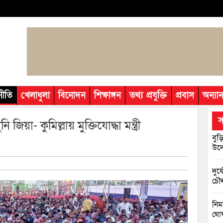
নীতি
খেলাধুলা
বিনোদন
শিক্ষাঙ্গন
তথ্য প্রযুক্তি
প্রবাস
অন্যান
স
িয়া- কুমিল্লায় মুক্তিযোদ্ধা মন্ত্রী
বুড়
উদ্
দুর
চৌদ
নিম
ঘোষ