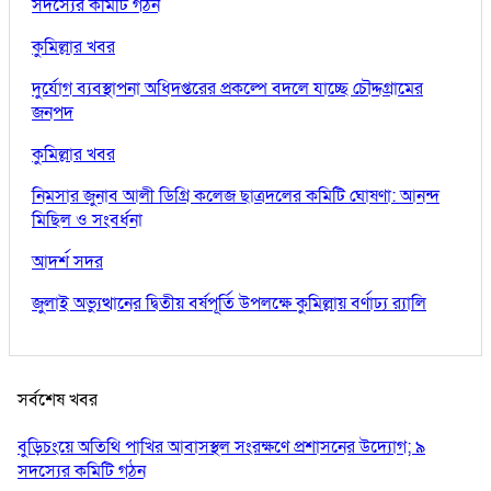
সদস্যের কমিটি গঠন
কুমিল্লার খবর
দুর্যোগ ব্যবস্থাপনা অধিদপ্তরের প্রকল্পে বদলে যাচ্ছে চৌদ্দগ্রামের
জনপদ
কুমিল্লার খবর
নিমসার জুনাব আলী ডিগ্রি কলেজ ছাত্রদলের কমিটি ঘোষণা: আনন্দ
মিছিল ও সংবর্ধনা
আদর্শ সদর
জুলাই অভ্যুত্থানের দ্বিতীয় বর্ষপূর্তি উপলক্ষে কুমিল্লায় বর্ণাঢ্য র‍্যালি
সর্বশেষ খবর
বুড়িচংয়ে অতিথি পাখির আবাসস্থল সংরক্ষণে প্রশাসনের উদ্যোগ; ৯
সদস্যের কমিটি গঠন