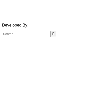
ইমেইলঃ journalistbabo@gmail.com
Developed By:
TechSmartBD.com