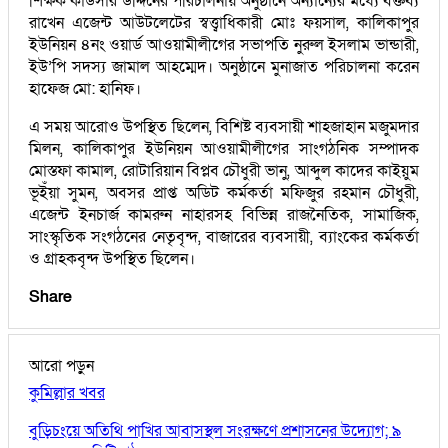
শিক্ষক কাউসার উদ্দিনের পরিচালনায় অনুষ্ঠানে অন্যান্যের মধ্যে বক্তব্য
রাখেন এজেন্ট আউটলেটের স্বত্ত্বাধিকারী মোঃ ফয়সাল, কালিকাপুর
ইউনিয়ন ৪নং ওয়ার্ড আওয়ামীলীগের সভাপতি নুরুল ইসলাম ভান্ডারী,
ইউ’পি সদস্য জামাল আহম্মেদ। অনুষ্ঠানে মুনাজাত পরিচালনা করেন
হাফেজ মো: হানিফ।
এ সময় আরোও উপস্থিত ছিলেন, বিশিষ্ট ব্যবসায়ী শাহজাহান মজুমদার
মিলন, কালিকাপুর ইউনিয়ন আওয়ামীলীগের সাংগঠনিক সম্পাদক
মোস্তফা কামাল, রোটারিয়ান বিপ্লব চৌধুরী ভানু, আব্দুল কাদের কাইয়ুম
ভূইঁয়া সুমন, অবসর প্রাপ্ত অডিট কর্মকর্তা মফিজুর রহমান চৌধুরী,
এজেন্ট ইনচার্জ কামরুন নাহারসহ বিভিন্ন রাজনৈতিক, সামাজিক,
সাংস্কৃতিক সংগঠনের নেতৃবৃন্দ, বাজারের ব্যবসায়ী, ব্যাংকের কর্মকর্তা
ও গ্রাহকবৃন্দ উপস্থিত ছিলেন।
Share
আরো পড়ুন
কুমিল্লার খবর
বুড়িচংয়ে অতিথি পাখির আবাসস্থল সংরক্ষণে প্রশাসনের উদ্যোগ; ৯