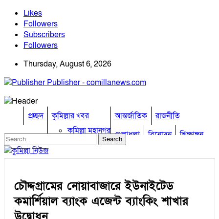
Likes
Followers
Subscribers
Followers
Thursday, August 6, 2026
Publisher - comillanews.com
প্রচ্ছদ
কুমিল্লার খবর
আন্তর্জাতিক
রাজনীতি
কুমিল্লা মহানগর
খেলাধুলা
বিনোদন
শিক্ষাঙ্গন
আদর্শ সদর
চান্দিনা
তথ্য প্রযুক্তি
প্রবাস
চৌদ্দগ্রাম
অন্যান্য
তিতাস
চৌদ্দগ্রামের নোয়াবাজারে ইউনাইটেড
দাউদকান্দি
ভিডিও
দেবিদ্বার
মতামত
কমার্শিয়াল ব্যাংক এজেন্ট ব্যাংকিং শাখার
নাঙ্গলকোট
কুমিল্লার চাকুরী
উদ্বোধন
বরুড়া
অপরাধ