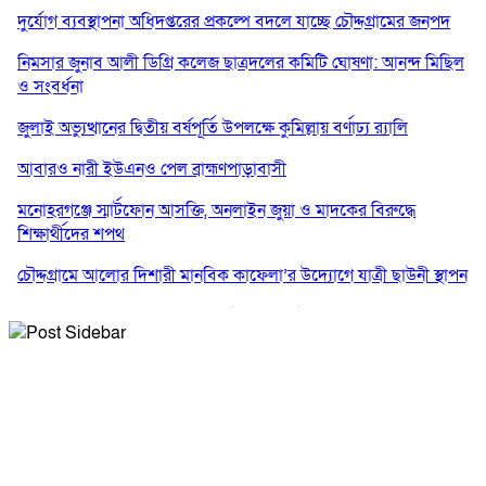
দুর্যোগ ব্যবস্থাপনা অধিদপ্তরের প্রকল্পে বদলে যাচ্ছে চৌদ্দগ্রামের জনপদ
নিমসার জুনাব আলী ডিগ্রি কলেজ ছাত্রদলের কমিটি ঘোষণা: আনন্দ মিছিল
ও সংবর্ধনা
জুলাই অভ্যুত্থানের দ্বিতীয় বর্ষপূর্তি উপলক্ষে কুমিল্লায় বর্ণাঢ্য র‍্যালি
আবারও নারী ইউএনও পেল ব্রাহ্মণপাড়াবাসী
মনোহরগঞ্জে স্মার্টফোন আসক্তি, অনলাইন জুয়া ও মাদকের বিরুদ্ধে
শিক্ষার্থীদের শপথ
চৌদ্দগ্রামে আলোর দিশারী মানবিক কাফেলা’র উদ্যোগে যাত্রী ছাউনী স্থাপন
কুমিল্লা বিজিবির অভিযান: এক কোটি ১৫ লাখ টাকার ভারতীয় শাড়ি ও
মোবাইল ডিসপ্লে জব্দ
জলিল ও শাহ ইমরানের নেতৃত্বে বরুড়া উপজেলা স্বেচ্ছাসেবক দলের
সম্পাদক ও প্রকাশকঃ মিয়া মোহাম্মদ সোহাগ পারভেজ
আংশিক কমিটি ঘোষণা
বার্তা সম্পাদকঃ মোঃ জহিরুল হক বাবু
নিমসার জুনাব আলী ডিগ্রি কলেজ ছাত্রদলের কমিটি ঘোষণা; সভাপতি
ইমন, সম্পাদক সিয়াম
মোবাইলঃ +৮৮০১৭৪০৬৫২৯১১