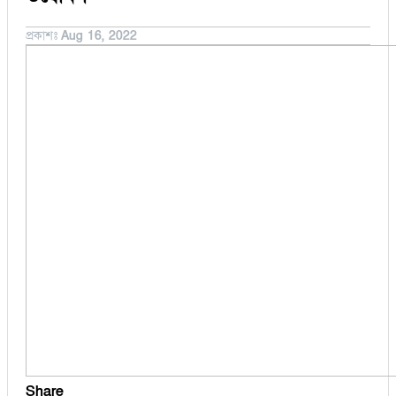
বুড়িচং
অর্থনীতি
ব্রাহ্মণপাড়া
প্রকাশঃ
Aug 16, 2022
মনোহরগঞ্জ
মুরাদনগর
মেঘনা
লাকসাম
লালমাই
সদর দক্ষিণ
হোমনা
Share