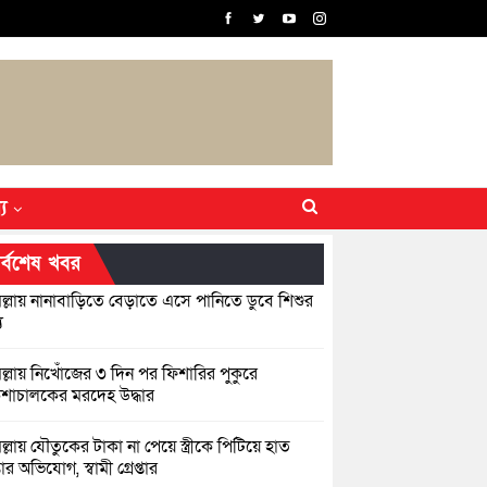
্য
র্বশেষ খবর
িল্লায় নানাবাড়িতে বেড়াতে এসে পানিতে ডুবে শিশুর
ু
িল্লায় নিখোঁজের ৩ দিন পর ফিশারির পুকুরে
শাচালকের মরদেহ উদ্ধার
িল্লায় যৌতুকের টাকা না পেয়ে স্ত্রীকে পিটিয়ে হাত
র অভিযোগ, স্বামী গ্রেপ্তার