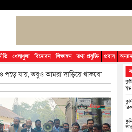
নীতি
খেলাধুলা
বিনোদন
শিক্ষাঙ্গন
তথ্য প্রযুক্তি
প্রবাস
অন্যান
স
লাশও পড়ে যায়, তবুও আমরা দাড়িয়ে থাকবো
কুম
মৃত্য
কুম
রিক
কুম
ভাঙা