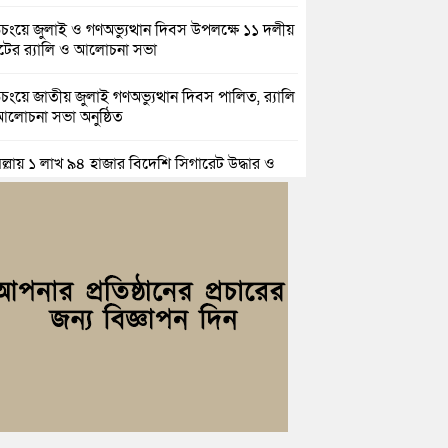
িচংয়ে জুলাই ও গণঅভ্যুত্থান দিবস উপলক্ষে ১১ দলীয়
ের র‍্যালি ও আলোচনা সভা
়িচংয়ে জাতীয় জুলাই গণঅভ্যুত্থান দিবস পালিত, র‍্যালি
লোচনা সভা অনুষ্ঠিত
িল্লায় ১ লাখ ৯৪ হাজার বিদেশি সিগারেট উদ্ধার ও
জাসহ মাদক কারবারি গ্রেপ্তার
াহ্মণপাড়ায় প্রবাসীর বাড়িতে বেড়াতে এলেন সৌদির
ল; এলাকায় আনন্দের বন্যা
িচংয়ে অতিথি পাখির আবাসস্থল সংরক্ষণে প্রশাসনের
যোগ; ৯ সদস্যের কমিটি গঠন
্যোগ ব্যবস্থাপনা অধিদপ্তরের প্রকল্পে বদলে যাচ্ছে
্দগ্রামের জনপদ
সার জুনাব আলী ডিগ্রি কলেজ ছাত্রদলের কমিটি