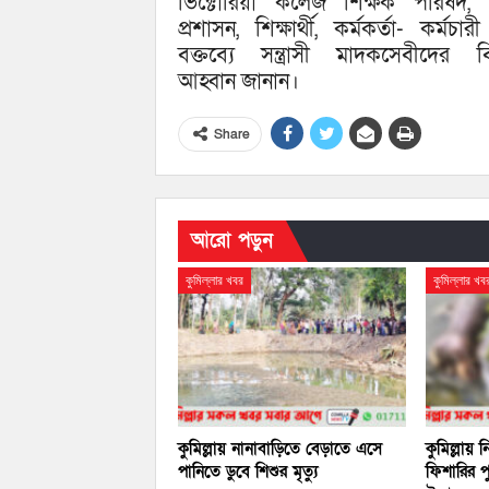
ভিক্টোরিয়া কলেজ শিক্ষক পরিষদ,
প্রশাসন, শিক্ষার্থী, কর্মকর্তা- কর্মচা
বক্তব্যে সন্ত্রাসী মাদকসেবীদের ব
আহ্বান জানান।
Share
আরো পড়ুন
কুমিল্লার খবর
কুমিল্লার খব
কুমিল্লায় নানাবাড়িতে বেড়াতে এসে
কুমিল্লায়
পানিতে ডুবে শিশুর মৃত্যু
ফিশারির প