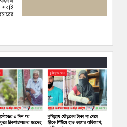
 কলেজ
রী সবাই
িচারের
র
কুমিল্লার খবর
 নিখোঁজের ৩ দিন পর
কুমিল্লায় যৌতুকের টাকা না পেয়ে
ুকুরে রিকশাচালকের মরদেহ
স্ত্রীকে পিটিয়ে হাত ভাঙার অভিযোগ,