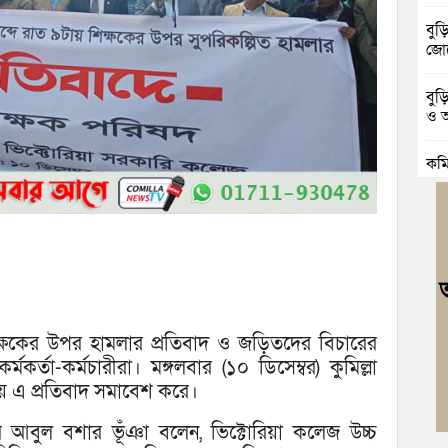
বুড়
জোট
বুড
ও আ
কুম
গাঁ
ব্র
কফি
বুড়
উদ্
িক্ষকের উপর হামলার প্রতিবাদ ও জড়িতদের বিচারের
দুর
কর্তা-কর্মচারীরা। মঙ্গলবার (১০ ডিসেম্বর) কুমিল্লা
চৌদ
ায় এ প্রতিবাদ সমাবেশ করে।
র আবুল বশার ভূঁঞা বলেন, ভিক্টোরিয়া কলেজ উচ্চ
নিম