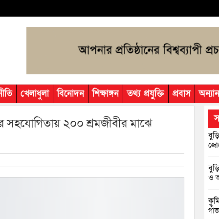
নীতি
খেলাধুলা
বিনোদন
শিক্ষাঙ্গন
তথ্য প্রযুক্তি
প্রবাস
অন্যান
স
রের সহযোগিতায় ২০০ শ্রমজীবীর মাঝে
বুড়
জোট
বুড
ও আ
কুম
গাঁ