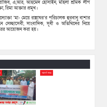
জিব, এ,আর, আহমেদ হোসাইন, মহিলা শ্রমিক লীগ
া, রিমা আক্তার প্রমূখ।
যোক্তা ‘মা- মেয়ে রান্নাঘর’র পরিচালক হুরবানু বাশার
 সেচ্ছাসেবী, সাংবাদিক, সূধী ও অতিথিদের নিয়ে
ফতারের আয়োজন করা হয়।
র
আদর্শ সদর