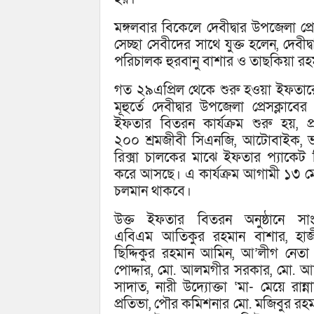
মঙ্গলবার বিকেলে দেবীদ্বার উপজেলা প্র
সেচ্ছা সেবীদের সাথে যুক্ত হলেন, দেবীদ্
পরিচালক হুরবানু বাশার ও তাছকিয়া রহম
গত ২৯এপ্রিল থেকে শুরু হওয়া ইফতারের
মূহুর্তে দেবীদ্বার উপজেলা প্রেসক্লাবে
ইফতার বিতরন কার্যক্রম শুরু হয়, প্
২০০ শ্রমজীবী সিএনজি, আটোবাইক, ভ
রিক্সা চালকের মাঝে ইফতার প্যাকেট
করে আসছে। এ কার্যক্রম আগামী ১৩ মে প
চলমান থাকবে।
উক্ত ইফতার বিতরন অনুষ্ঠানে সাং
এবিএম আতিকুর রহমান বাশার, হাজ
ছিদ্দিকুর রহমান আমিন, আ’লীগ নেতা
পোদ্দার, মো. আলমগীর সরকার, মো. 
সাদাত, নারী উদ্যোক্তা ‘মা- মেয়ে রা
প্রতিভা, পৌর কমিশনার মো. মজিবুর রহ