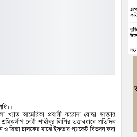
ব্র
কফি
বুড়
উদ্
দুর
চৌদ
নিম
ঘোষ
জুলা
বর্ণা
িধি।।
আবা
য়ালা খ্যাত আমেরিকা প্রবাসী করোনা যোদ্ধা ডাক্তার
মিকলীগ নেত্রী শাহীনুর লিপির তত্তাবধানে প্রতিদিন
মনো
 ও রিক্সা চালকের মাঝে ইফতার প্যাকেট বিতরন করা
মাদ