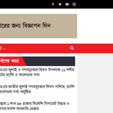
্য
র্বশেষ খবর
িচংয়ে জুলাই ও গণঅভ্যুত্থান দিবস উপলক্ষে ১১ দলীয়
ের র‍্যালি ও আলোচনা সভা
়িচংয়ে জাতীয় জুলাই গণঅভ্যুত্থান দিবস পালিত, র‍্যালি
লোচনা সভা অনুষ্ঠিত
িল্লায় ১ লাখ ৯৪ হাজার বিদেশি সিগারেট উদ্ধার ও
জাসহ মাদক কারবারি গ্রেপ্তার