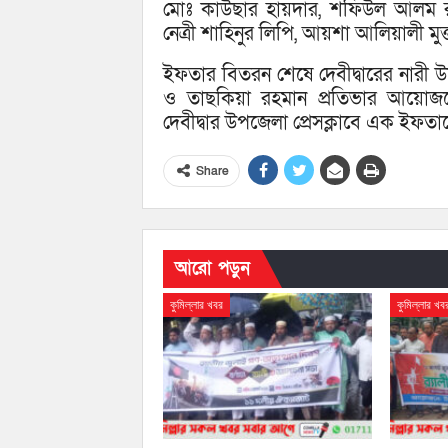
মোঃ কাউছার হায়দার, শফিউল আলম রা
নেত্রী শাহিনুর লিপি, আয়শা আলিয়ালী মুক্ত
ইফতার বিতরন শেষে দেবীদ্বারের নারী উদ্
ও তাছকিয়া রহমান প্রতিভার আয়োজনে
দেবীদ্বার উপজেলা প্রেসক্লাবে এক ই
Share
আরো পড়ুন
কুমিল্লার খবর
কুমিল্লার খব