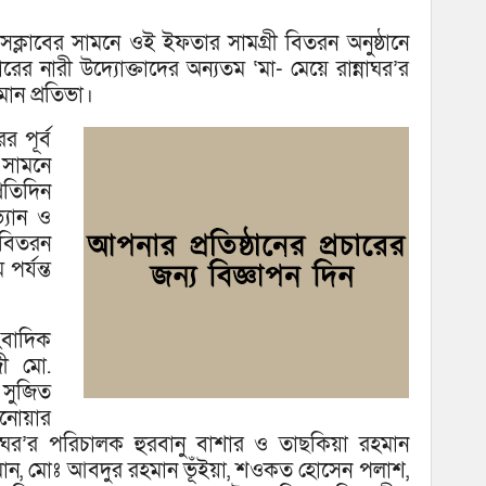
েসক্লাবের সামনে ওই ইফতার সামগ্রী বিতরন অনুষ্ঠানে
বারের নারী উদ্যোক্তাদের অন্যতম ‘মা- মেয়ে রান্নাঘর’র
ান প্রতিভা।
 পূর্ব
র সামনে
রতিদিন
্যান ও
 বিতরন
র্যন্ত
বাদিক
ী মো.
 সুজিত
আনোয়ার
ন্নাঘর’র পরিচালক হুরবানু বাশার ও তাছকিয়া রহমান
মান, মোঃ আবদুর রহমান ভূঁইয়া, শওকত হোসেন পলাশ,