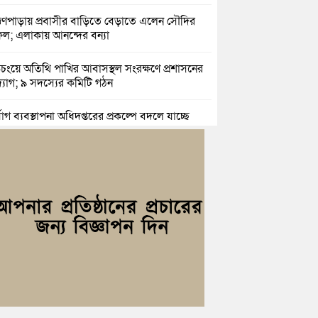
াহ্মণপাড়ায় প্রবাসীর বাড়িতে বেড়াতে এলেন সৌদির
ল; এলাকায় আনন্দের বন্যা
িচংয়ে অতিথি পাখির আবাসস্থল সংরক্ষণে প্রশাসনের
যোগ; ৯ সদস্যের কমিটি গঠন
্যোগ ব্যবস্থাপনা অধিদপ্তরের প্রকল্পে বদলে যাচ্ছে
্দগ্রামের জনপদ
সার জুনাব আলী ডিগ্রি কলেজ ছাত্রদলের কমিটি
ণা: আনন্দ মিছিল ও সংবর্ধনা
ই অভ্যুত্থানের দ্বিতীয় বর্ষপূর্তি উপলক্ষে কুমিল্লায়
ঢ্য র‍্যালি
রও নারী ইউএনও পেল ব্রাহ্মণপাড়াবাসী
হরগঞ্জে স্মার্টফোন আসক্তি, অনলাইন জুয়া ও
কের বিরুদ্ধে শিক্ষার্থীদের শপথ