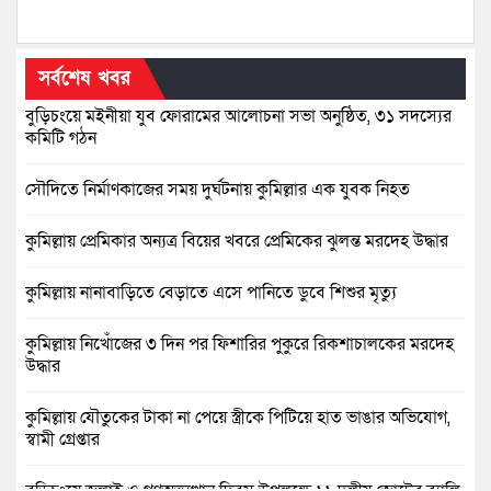
সর্বশেষ খবর
বুড়িচংয়ে মইনীয়া যুব ফোরামের আলোচনা সভা অনুষ্ঠিত, ৩১ সদস্যের
কমিটি গঠন
সৌদিতে নির্মাণকাজের সময় দুর্ঘটনায় কুমিল্লার এক যুবক নিহত
কুমিল্লায় প্রেমিকার অন্যত্র বিয়ের খবরে প্রেমিকের ঝুলন্ত মরদেহ উদ্ধার
কুমিল্লায় নানাবাড়িতে বেড়াতে এসে পানিতে ডুবে শিশুর মৃত্যু
কুমিল্লায় নিখোঁজের ৩ দিন পর ফিশারির পুকুরে রিকশাচালকের মরদেহ
উদ্ধার
কুমিল্লায় যৌতুকের টাকা না পেয়ে স্ত্রীকে পিটিয়ে হাত ভাঙার অভিযোগ,
স্বামী গ্রেপ্তার
বুড়িচংয়ে জুলাই ও গণঅভ্যুত্থান দিবস উপলক্ষে ১১ দলীয় জোটের র‍্যালি