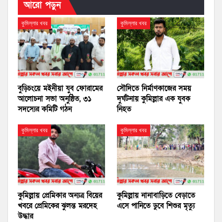
আরো পড়ুন
কুমিল্লার খবর
কুমিল্লার খবর
বুড়িচংয়ে মইনীয়া যুব ফোরামের
সৌদিতে নির্মাণকাজের সময়
আলোচনা সভা অনুষ্ঠিত, ৩১
দুর্ঘটনায় কুমিল্লার এক যুবক
সদস্যের কমিটি গঠন
নিহত
কুমিল্লার খবর
কুমিল্লার খবর
কুমিল্লায় প্রেমিকার অন্যত্র বিয়ের
কুমিল্লায় নানাবাড়িতে বেড়াতে
খবরে প্রেমিকের ঝুলন্ত মরদেহ
এসে পানিতে ডুবে শিশুর মৃত্যু
উদ্ধার