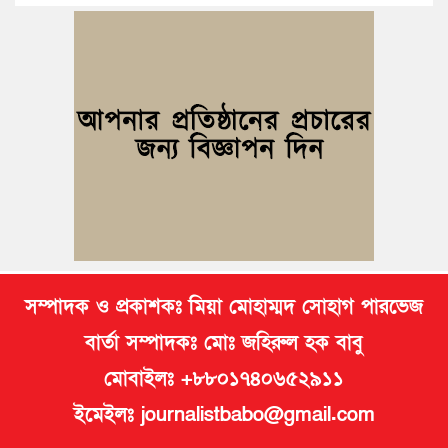
ও আলোচনা সভা
বুড়িচংয়ে জাতীয় জুলাই গণঅভ্যুত্থান দিবস পালিত, র‍্যালি ও আলোচনা
সভা অনুষ্ঠিত
কুমিল্লায় ১ লাখ ৯৪ হাজার বিদেশি সিগারেট উদ্ধার ও গাঁজাসহ মাদক
কারবারি গ্রেপ্তার
ব্রাহ্মণপাড়ায় প্রবাসীর বাড়িতে বেড়াতে এলেন সৌদির কফিল; এলাকায়
আনন্দের বন্যা
সম্পাদক ও প্রকাশকঃ মিয়া মোহাম্মদ সোহাগ পারভেজ
বার্তা সম্পাদকঃ মোঃ জহিরুল হক বাবু
মোবাইলঃ +৮৮০১৭৪০৬৫২৯১১
ইমেইলঃ journalistbabo@gmail.com