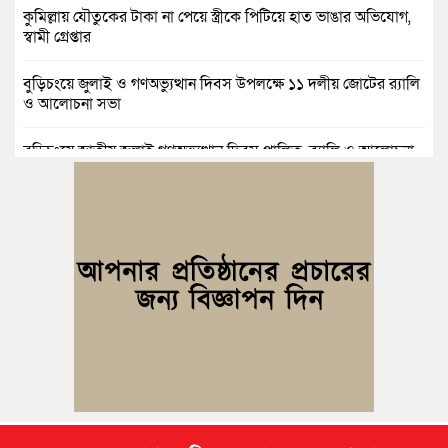
কুমিল্লায় যৌতুকের টাকা না পেয়ে স্ত্রীকে পিটিয়ে হাত ভাঙার অভিযোগ,
স্বামী গ্রেপ্তার
বুড়িচংয়ে জুলাই ও গণঅভ্যুত্থান দিবস উপলক্ষে ১১ দলীয় জোটের র‍্যালি
ও আলোচনা সভা
বুড়িচংয়ে জাতীয় জুলাই গণঅভ্যুত্থান দিবস পালিত, র‍্যালি ও আলোচনা
সভা অনুষ্ঠিত
কুমিল্লায় ১ লাখ ৯৪ হাজার বিদেশি সিগারেট উদ্ধার ও গাঁজাসহ মাদক
কারবারি গ্রেপ্তার
ব্রাহ্মণপাড়ায় প্রবাসীর বাড়িতে বেড়াতে এলেন সৌদির কফিল; এলাকায়
আনন্দের বন্যা
বুড়িচংয়ে অতিথি পাখির আবাসস্থল সংরক্ষণে প্রশাসনের উদ্যোগ; ৯
সদস্যের কমিটি গঠন