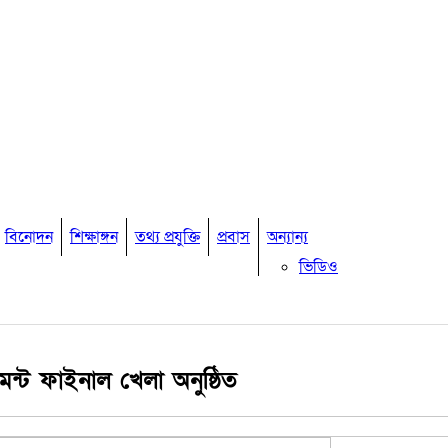
বিনোদন
শিক্ষাঙ্গন
তথ্য প্রযুক্তি
প্রবাস
অন্যান্য
ভিডিও
মতামত
কুমিল্লার চাকুরী
অপরাধ
অর্থনীতি
ামেন্ট ফাইনাল খেলা অনুষ্ঠিত