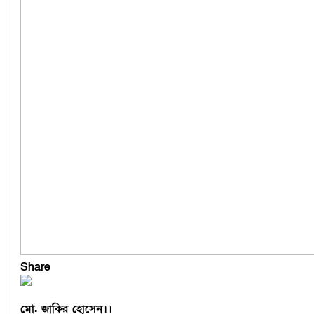
বুড়িচং
ব্রাহ্মণপাড়া
মনোহরগঞ্জ
মুরাদনগর
মেঘনা
লাকসাম
লালমাই
সদর দক্ষিণ
হোমনা
Share
মো. জাকির হোসেন।।