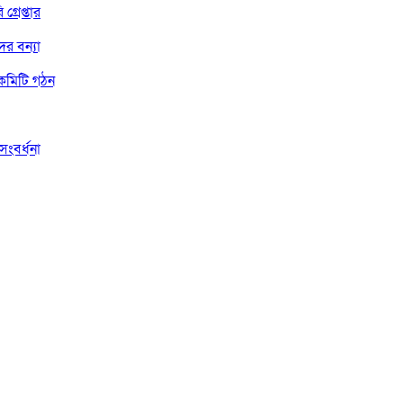
্রেপ্তার
র বন্যা
 কমিটি গঠন
ংবর্ধনা
দের শপথ
সম্পাদক ও প্রকাশকঃ মিয়া মোহাম্মদ সোহাগ পারভেজ
বার্তা সম্পাদকঃ মোঃ জহিরুল হক বাবু
মোবাইলঃ +৮৮০১৭৪০৬৫২৯১১