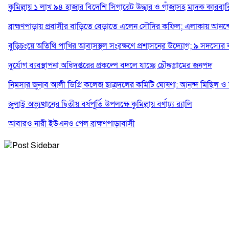
কুমিল্লায় ১ লাখ ৯৪ হাজার বিদেশি সিগারেট উদ্ধার ও গাঁজাসহ মাদক কারবারি গ
ব্রাহ্মণপাড়ায় প্রবাসীর বাড়িতে বেড়াতে এলেন সৌদির কফিল; এলাকায় আনন্দে
বুড়িচংয়ে অতিথি পাখির আবাসস্থল সংরক্ষণে প্রশাসনের উদ্যোগ; ৯ সদস্যের
দুর্যোগ ব্যবস্থাপনা অধিদপ্তরের প্রকল্পে বদলে যাচ্ছে চৌদ্দগ্রামের জনপদ
নিমসার জুনাব আলী ডিগ্রি কলেজ ছাত্রদলের কমিটি ঘোষণা: আনন্দ মিছিল ও স
জুলাই অভ্যুত্থানের দ্বিতীয় বর্ষপূর্তি উপলক্ষে কুমিল্লায় বর্ণাঢ্য র‍্যালি
আবারও নারী ইউএনও পেল ব্রাহ্মণপাড়াবাসী
মনোহরগঞ্জে স্মার্টফোন আসক্তি, অনলাইন জুয়া ও মাদকের বিরুদ্ধে শিক্ষার্থী