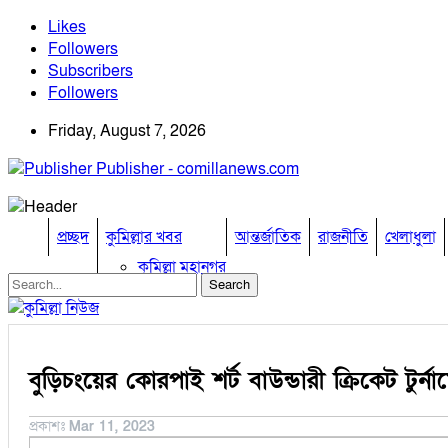
Likes
Followers
Subscribers
Followers
Friday, August 7, 2026
Publisher - comillanews.com
প্রচ্ছদ
কুমিল্লার খবর
আন্তর্জাতিক
রাজনীতি
খেলাধুলা
কুমিল্লা মহানগর
আদর্শ সদর
চান্দিনা
চৌদ্দগ্রাম
তিতাস
বুড়িচংয়ের কোরপাই শর্ট বাউন্ডারী ক্রিকেট টুর্ন
দাউদকান্দি
দেবিদ্বার
নাঙ্গলকোট
প্রকাশঃ
Mar 11, 2023
বরুড়া