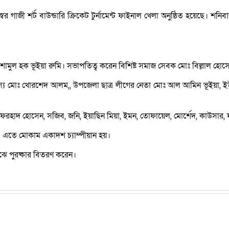
গাজী শর্ট বাউন্ডারি ক্রিকেট টুর্নামেন্ট ফাইনাল খেলা অনুষ্ঠিত হয়েছে। শন
এহতেশামুল হক ভূইয়া রুমি। সভাপতিত্ব করেন বিশিষ্ট সমাজ সেবক মোঃ বিল্লা
 সদস্য মোঃ খোরশেদ আলম,, উপজেলা ছাত্র লীগের নেতা মোঃ আল আমিন ভূইয়া,
াদ হোসেন, সজিব, জনি, ইয়াছিন মিয়া, ইমন, তোফায়েল, মোর্শেদ, কাউসার, ফাহি
এতে মোকাম একাদশ চ্যাম্পীয়ান হয়।
াঝে পুরষ্কার বিতরণ করেন।