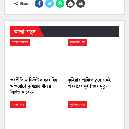
Share
আরো পড়ুন
আইন আদালত
কুমিল্লার খবর
ভয়ভীতি ও ডিজিটাল হয়রানির
কুমিল্লায় পানিতে ডুবে একই
অভিযোগে কুমিল্লায় থানায়
পরিবারের দুই শিশুর মৃত্যু
লিখিত আবেদন
আদর্শ সদর
কুমিল্লার খবর