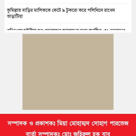
কুমিল্লায় বাড়ির মালিককে কেটে ৯ টুকরো করে পলিথিনে রাখেন
ভাড়াটিয়া
বুড়িচংয়ে মইনীয়া যুব ফোরামের আলোচনা সভা অনুষ্ঠিত, ৩১ সদস্যের
কমিটি গঠন
সৌদিতে নির্মাণকাজের সময় দুর্ঘটনায় কুমিল্লার এক যুবক নিহত
কুমিল্লায় প্রেমিকার অন্যত্র বিয়ের খবরে প্রেমিকের ঝুলন্ত মরদেহ উদ্ধার
কুমিল্লায় নানাবাড়িতে বেড়াতে এসে পানিতে ডুবে শিশুর মৃত্যু
সম্পাদক ও প্রকাশকঃ মিয়া মোহাম্মদ সোহাগ পারভেজ
বার্তা সম্পাদকঃ মোঃ জহিরুল হক বাবু