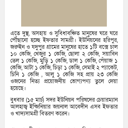
এতে দুস্থ, অসহায় ও সুবিধাবঞ্চিত মানুষের ঘরে ঘরে
পৌঁছানো হচ্ছে ইফতার সামগ্রী। ইউনিয়নের হরিপুর,
জরুইন ও যদুপুর গ্রামের মানুষের হাতে ১টি বক্সে চাল
১০ কেজি, খেজুর ১ কেজি, ছোলা ২ কেজি, সয়াবিন
তেল ১ কেজি, মুড়ি ১ কেজি, ডাল ১ কেজি, পেঁয়াজ ১
কেজি, আটা ১ কেজি, চিড়া ১ কেজি, সেমাই ২ প্যাকেট,
চিনি ১ কেজি , আলু ১ কেজি সহ প্রায় ২৩ কেজি
ওজনের নিত্য প্রয়োজনীয় ভোগ্যপণ্য তুলে দেয়া
হয়েছে।
বুধবার (১৫ মার্চ) সদর ইউনিয়ন পরিষদের চেয়ারম্যান
আলহাজ্ব ইন্জিনিয়ার জয়নাল আবেদীন এসব ইফতার
ও খাদ্যসামগ্রী বিতরণ করেন।