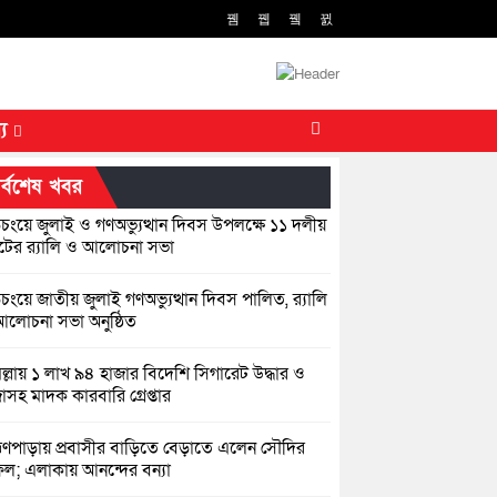
্য
র্বশেষ খবর
িচংয়ে জুলাই ও গণঅভ্যুত্থান দিবস উপলক্ষে ১১ দলীয়
ের র‍্যালি ও আলোচনা সভা
়িচংয়ে জাতীয় জুলাই গণঅভ্যুত্থান দিবস পালিত, র‍্যালি
লোচনা সভা অনুষ্ঠিত
িল্লায় ১ লাখ ৯৪ হাজার বিদেশি সিগারেট উদ্ধার ও
জাসহ মাদক কারবারি গ্রেপ্তার
াহ্মণপাড়ায় প্রবাসীর বাড়িতে বেড়াতে এলেন সৌদির
ল; এলাকায় আনন্দের বন্যা