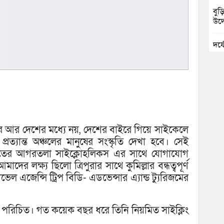
বুড়
উদ্
দুর
চৌদ
নিম
ঘোষ
জুলা
বর্ণা
 আর দেশের মধ্যে নয়, দেশের বাইরে গিয়ে সাইকেলে
রত্যান্ত অঞ্চলের মানুষের সংস্কৃতি দেখা হবে। সেই
আবা
রতের আগরতলা সাইক্লোহলিকস এর সাথে যোগাযোগ
র লক্ষ্য ছিলো ত্রিপুরার সাথে কুমিল্লার বন্ধত্বপূর্ণ
মনো
ভেল এজেন্সি ট্রিপ বিডি- এডভেন্সার এ্যান্ড ট্যুরিজমের
মাদ
াপক পরিচিত। গত কয়েক বছর ধরে তিনি নিয়মিত সাইক্লিং