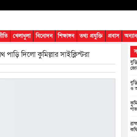
নীতি
খেলাধুলা
বিনোদন
শিক্ষাঙ্গন
তথ্য প্রযুক্তি
প্রবাস
অন্যান
স
পাড়ি দিলো কুমিল্লার সাইক্লিস্টরা
বুড়
জোট
বুড
ও আ
কুম
গাঁ
ব্র
কফি