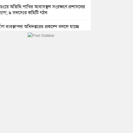
িচংয়ে অতিথি পাখির আবাসস্থল সংরক্ষণে প্রশাসনের
যোগ; ৯ সদস্যের কমিটি গঠন
্যোগ ব্যবস্থাপনা অধিদপ্তরের প্রকল্পে বদলে যাচ্ছে
্দগ্রামের জনপদ
সার জুনাব আলী ডিগ্রি কলেজ ছাত্রদলের কমিটি
ণা: আনন্দ মিছিল ও সংবর্ধনা
ই অভ্যুত্থানের দ্বিতীয় বর্ষপূর্তি উপলক্ষে কুমিল্লায়
ঢ্য র‍্যালি
রও নারী ইউএনও পেল ব্রাহ্মণপাড়াবাসী
হরগঞ্জে স্মার্টফোন আসক্তি, অনলাইন জুয়া ও
কের বিরুদ্ধে শিক্ষার্থীদের শপথ