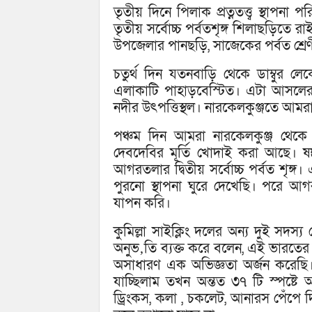
তৃতীয় দিনে পিলাক প্রত্নতত্ত্ব স্থাপন
তৃতীয় সর্বোচ্চ পর্বতশৃঙ্গ শিলাছড়িত
উপজেলার পানছড়ি, সাজেকের পর্বত শ্রেণী
চতুর্থ দিন যতনবাড়ি থেকে ডাম্বুর লে
এলাকাটি পাহাড়বেস্টিত। এটা আসলের 
নদীর উৎপত্তিস্থল। নারকেলকুঞ্জতে আমরা 
পঞ্চম দিন আমরা নারকেলকুঞ্জ থেকে
দেবদেবির মূর্তি খোদাই করা আছে। 
আগরতলার দ্বিতীয় সর্বোচ্চ পর্বত শৃঙ্গ
পুরনো স্থাপনা ঘুরে দেখেছি। পরে আগ
যাপন করি।
কুমিল্লা সাইক্লিং দলের অন্য দুই সদ
অনুভ‚তি ব্যক্ত করে বলেন, এই ভার
অসাধারণ এক অভিজ্ঞতা অর্জন করেছি
যাচ্ছিলাম তখন অন্তত ৩৭ টি স্পষ্টে 
ড্রিংকস, কলা , চকলেট, আনারস পেঁপে 