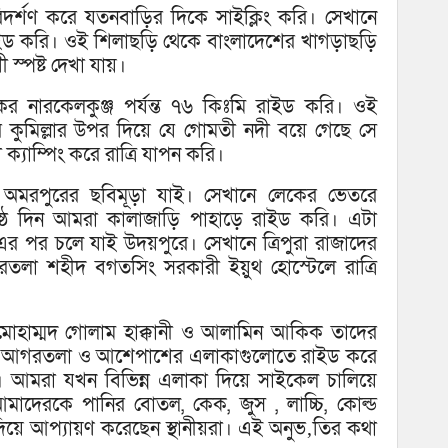
া পরিদর্শণ করে যতনবাড়ির দিকে সাইক্লিং করি। সেখানে
ে রাইড করি। ওই শিলাছড়ি থেকে বাংলাদেশের খাগড়াছড়ি
 স্পষ্ট দেখা যায়।
কের নারকেলকুঞ্জ পর্যন্ত ৭৬ কিঃমি রাইড করি। ওই
কুমিল্লার উপর দিয়ে যে গোমতী নদী বয়ে গেছে সে
ক্যাম্পিং করে রাত্রি যাপন করি।
 অমরপুরের ছবিমূড়া যাই। সেখানে লেকের ভেতরে
ষষ্ঠ দিন আমরা কালাজাড়ি পাহাড়ে রাইড করি। এটা
। এর পর চলে যাই উদয়পুরে। সেখানে ত্রিপুরা রাজাদের
রতলা শহীদ বগতসিং সরকারী ইয়ুথ হোস্টেলে রাত্রি
স্য মোহাম্মদ গোলাম হাক্কানী ও আলামিন আকিক তাদের
তের আগরতলা ও আশেপাশের এলাকাগুলোতে রাইড করে
। আমরা যখন বিভিন্ন এলাকা দিয়ে সাইকেল চালিয়ে
আমাদেরকে পানির বোতল, কেক, জুস , লাচ্চি, কোল্ড
দিয়ে আপ্যায়ণ করেছেন স্থানীয়রা। এই অনুভ‚তির কথা