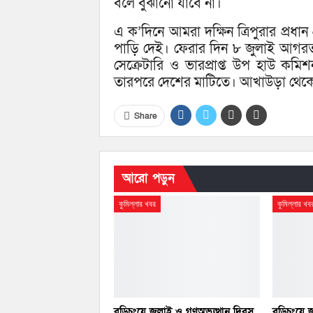
বলে বুঝানো যাবে না।
এ ক’দিনে আমরা দক্ষিন ত্রিপুরার প্রধ
পাড়ি দেই। ফেরার দিন ৮ জুলাই আগরতল
সেক্রেটারি ও ভারপ্রাপ্ত উপ হাউ ক
তারপরে দেশের মাটিতে। আখাউড়া থেকে
Share
আরো পড়ুন
কুমিল্লার খবর
কুমিল্লার খব
বুড়িচংয়ে জুলাই ও গণঅভ্যুত্থান দিবস
বুড়িচংয়ে