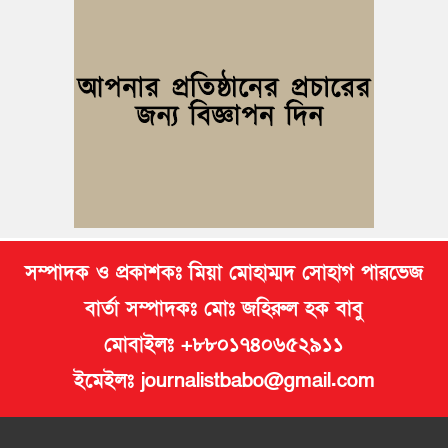
দুর্যোগ ব্যবস্থাপনা অধিদপ্তরের প্রকল্পে বদলে যাচ্ছে চৌদ্দগ্রামের জনপদ
নিমসার জুনাব আলী ডিগ্রি কলেজ ছাত্রদলের কমিটি ঘোষণা: আনন্দ
মিছিল ও সংবর্ধনা
জুলাই অভ্যুত্থানের দ্বিতীয় বর্ষপূর্তি উপলক্ষে কুমিল্লায় বর্ণাঢ্য র‍্যালি
আবারও নারী ইউএনও পেল ব্রাহ্মণপাড়াবাসী
সম্পাদক ও প্রকাশকঃ মিয়া মোহাম্মদ সোহাগ পারভেজ
বার্তা সম্পাদকঃ মোঃ জহিরুল হক বাবু
মোবাইলঃ +৮৮০১৭৪০৬৫২৯১১
ইমেইলঃ journalistbabo@gmail.com