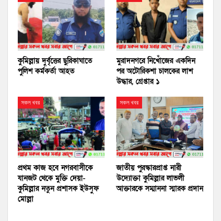
কুমিল্লায় দুর্বৃত্তের ছুরিকাঘাতে
মুরাদনগরে নিখোঁজের একদিন
পুলিশ কর্মকর্তা আহত
পর অটোরিকশা চালকের লাশ
উদ্ধার, গ্রেপ্তার ১
সকল খবর
সকল খবর
প্রথম কাজ হবে নগরবাসীকে
জাতীয় পুরস্কারপ্রাপ্ত নারী
যানজট থেকে মুক্তি দেয়া-
উদ্যোক্তা কুমিল্লার লাভলী
কুমিল্লার নতুন প্রশাসক ইউসুফ
আক্তারকে সম্মাননা স্মারক প্রদান
মোল্লা