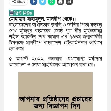
Share
মোহাম্মদ মাহামুদুল, মালদ্বীপ থেকে।।
বাংলাদেশের স্বাধীনতার স্থপতি ও জাতির পিতা বঙ্গবন্ধু
শেখ মুজিবুর রহমানের জ্যেষ্ঠ পুত্র বীর মুক্তিযোদ্ধা
শহীদ ক্যাপ্টেন শেখ কামাল এর ৭৩তম জন্মবার্ষিকী
উপলক্ষে মালদ্বীপে বাংলাদেশ হাইকমিশনার অফিসে
হল রুমে
৫ আগস্ট ২০২২ শুক্রবার ।যথাযোগ্য মর্যাদায়
আলোচনা ও দোয়া মাহফিলের আয়োজন করা হয়।