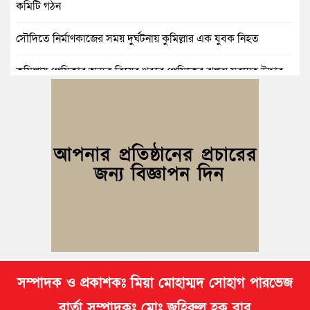
কমিটি গঠন
সৌদিতে নির্মাণকাজের সময় দুর্ঘটনায় কুমিল্লার এক যুবক নিহত
কুমিল্লায় প্রেমিকার অন্যত্র বিয়ের খবরে প্রেমিকের ঝুলন্ত মরদেহ উদ্ধার
কুমিল্লায় নানাবাড়িতে বেড়াতে এসে পানিতে ডুবে শিশুর মৃত্যু
কুমিল্লায় নিখোঁজের ৩ দিন পর ফিশারির পুকুরে রিকশাচালকের মরদেহ
উদ্ধার
কুমিল্লায় যৌতুকের টাকা না পেয়ে স্ত্রীকে পিটিয়ে হাত ভাঙার অভিযোগ,
স্বামী গ্রেপ্তার
সম্পাদক ও প্রকাশকঃ মিয়া মোহাম্মদ সোহাগ পারভেজ
বার্তা সম্পাদকঃ মোঃ জহিরুল হক বাবু