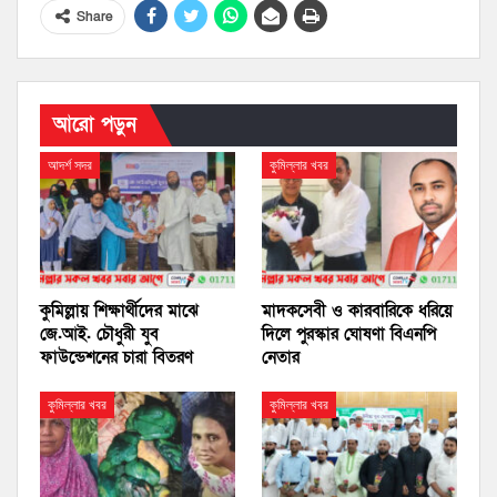
Share
আরো পড়ুন
আদর্শ সদর
কুমিল্লার খবর
কুমিল্লায় শিক্ষার্থীদের মাঝে
মাদকসেবী ও কারবারিকে ধরিয়ে
জে.আই. চৌধুরী যুব
দিলে পুরস্কার ঘোষণা বিএনপি
ফাউন্ডেশনের চারা বিতরণ
নেতার
কুমিল্লার খবর
কুমিল্লার খবর