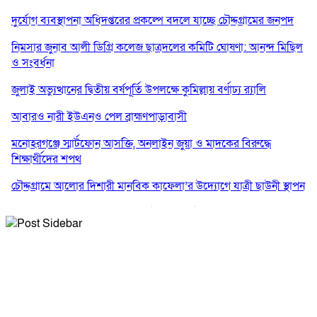
দুর্যোগ ব্যবস্থাপনা অধিদপ্তরের প্রকল্পে বদলে যাচ্ছে চৌদ্দগ্রামের জনপদ
নিমসার জুনাব আলী ডিগ্রি কলেজ ছাত্রদলের কমিটি ঘোষণা: আনন্দ মিছিল
ও সংবর্ধনা
জুলাই অভ্যুত্থানের দ্বিতীয় বর্ষপূর্তি উপলক্ষে কুমিল্লায় বর্ণাঢ্য র‍্যালি
আবারও নারী ইউএনও পেল ব্রাহ্মণপাড়াবাসী
মনোহরগঞ্জে স্মার্টফোন আসক্তি, অনলাইন জুয়া ও মাদকের বিরুদ্ধে
শিক্ষার্থীদের শপথ
চৌদ্দগ্রামে আলোর দিশারী মানবিক কাফেলা’র উদ্যোগে যাত্রী ছাউনী স্থাপন
কুমিল্লা বিজিবির অভিযান: এক কোটি ১৫ লাখ টাকার ভারতীয় শাড়ি ও
মোবাইল ডিসপ্লে জব্দ
জলিল ও শাহ ইমরানের নেতৃত্বে বরুড়া উপজেলা স্বেচ্ছাসেবক দলের
সম্পাদক ও প্রকাশকঃ মিয়া মোহাম্মদ সোহাগ পারভেজ
আংশিক কমিটি ঘোষণা
বার্তা সম্পাদকঃ মোঃ জহিরুল হক বাবু
নিমসার জুনাব আলী ডিগ্রি কলেজ ছাত্রদলের কমিটি ঘোষণা; সভাপতি
ইমন, সম্পাদক সিয়াম