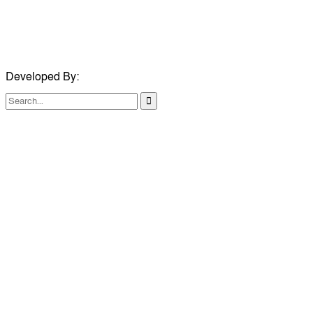
মোবাইলঃ +৮৮০১৭৪০৬৫২৯১১
ইমেইলঃ journalistbabo@gmail.com
Developed By:
TechSmartBD.com