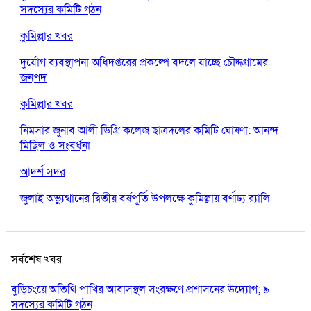
সদস্যের কমিটি গঠন
কুমিল্লার খবর
দুর্যোগ ব্যবস্থাপনা অধিদপ্তরের প্রকল্পে বদলে যাচ্ছে চৌদ্দগ্রামের
জনপদ
কুমিল্লার খবর
নিমসার জুনাব আলী ডিগ্রি কলেজ ছাত্রদলের কমিটি ঘোষণা: আনন্দ
মিছিল ও সংবর্ধনা
আদর্শ সদর
জুলাই অভ্যুত্থানের দ্বিতীয় বর্ষপূর্তি উপলক্ষে কুমিল্লায় বর্ণাঢ্য র‍্যালি
সর্বশেষ খবর
বুড়িচংয়ে অতিথি পাখির আবাসস্থল সংরক্ষণে প্রশাসনের উদ্যোগ; ৯
সদস্যের কমিটি গঠন