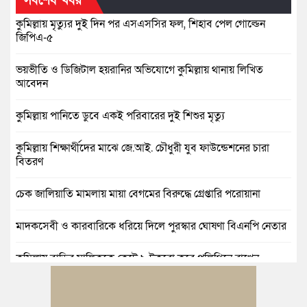
সর্বশেষ খবর
কুমিল্লায় মৃত্যুর দুই দিন পর এসএসসির ফল, শিহাব পেল গোল্ডেন
জিপিএ-৫
ভয়ভীতি ও ডিজিটাল হয়রানির অভিযোগে কুমিল্লায় থানায় লিখিত
আবেদন
কুমিল্লায় পানিতে ডুবে একই পরিবারের দুই শিশুর মৃত্যু
কুমিল্লায় শিক্ষার্থীদের মাঝে জে.আই. চৌধুরী যুব ফাউন্ডেশনের চারা
বিতরণ
চেক জালিয়াতি মামলায় মায়া বেগমের বিরুদ্ধে গ্রেপ্তারি পরোয়ানা
মাদকসেবী ও কারবারিকে ধরিয়ে দিলে পুরস্কার ঘোষণা বিএনপি নেতার
কুমিল্লায় বাড়ির মালিককে কেটে ৯ টুকরো করে পলিথিনে রাখেন
ভাড়াটিয়া
বুড়িচংয়ে মইনীয়া যুব ফোরামের আলোচনা সভা অনুষ্ঠিত, ৩১ সদস্যের