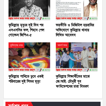
কুমিল্লায় মৃত্যুর দুই দিন পর
ভয়ভীতি ও ডিজিটাল হয়রানির
এসএসসির ফল, শিহাব পেল
অভিযোগে কুমিল্লায় থানায়
গোল্ডেন জিপিএ-৫
লিখিত আবেদন
কুমিল্লার খবর
আদর্শ সদর
কুমিল্লায় পানিতে ডুবে একই
কুমিল্লায় শিক্ষার্থীদের মাঝে
পরিবারের দুই শিশুর মৃত্যু
জে.আই. চৌধুরী যুব
ফাউন্ডেশনের চারা বিতরণ