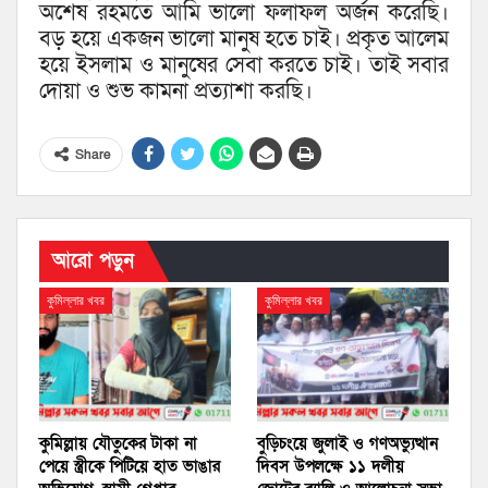
অশেষ রহমতে আমি ভালো ফলাফল অর্জন করেছি।
বড় হয়ে একজন ভালো মানুষ হতে চাই। প্রকৃত আলেম
হয়ে ইসলাম ও মানুষের সেবা করতে চাই। তাই সবার
দোয়া ও শুভ কামনা প্রত্যাশা করছি।
Share
আরো পড়ুন
কুমিল্লার খবর
কুমিল্লার খবর
কুমিল্লায় যৌতুকের টাকা না
বুড়িচংয়ে জুলাই ও গণঅভ্যুত্থান
পেয়ে স্ত্রীকে পিটিয়ে হাত ভাঙার
দিবস উপলক্ষে ১১ দলীয়