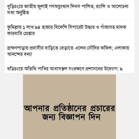
বুড়িচংয়ে জাতীয় জুলাই গণঅভ্যুত্থান দিবস পালিত, র‍্যালি ও আলোচনা
সভা অনুষ্ঠিত
কুমিল্লায় ১ লাখ ৯৪ হাজার বিদেশি সিগারেট উদ্ধার ও গাঁজাসহ মাদক
কারবারি গ্রেপ্তার
ব্রাহ্মণপাড়ায় প্রবাসীর বাড়িতে বেড়াতে এলেন সৌদির কফিল; এলাকায়
আনন্দের বন্যা
বুড়িচংয়ে অতিথি পাখির আবাসস্থল সংরক্ষণে প্রশাসনের উদ্যোগ; ৯
সদস্যের কমিটি গঠন
দুর্যোগ ব্যবস্থাপনা অধিদপ্তরের প্রকল্পে বদলে যাচ্ছে চৌদ্দগ্রামের জনপদ
নিমসার জুনাব আলী ডিগ্রি কলেজ ছাত্রদলের কমিটি ঘোষণা: আনন্দ
মিছিল ও সংবর্ধনা
জুলাই অভ্যুত্থানের দ্বিতীয় বর্ষপূর্তি উপলক্ষে কুমিল্লায় বর্ণাঢ্য র‍্যালি