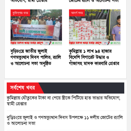
অভিযোগ, স্বামী গ্রেপ্তার
জোটের র‍্যালি ও আলোচনা সভা
কুমিল্লার খবর
আদর্শ সদর
বুড়িচংয়ে জাতীয় জুলাই
কুমিল্লায় ১ লাখ ৯৪ হাজার
গণঅভ্যুত্থান দিবস পালিত, র‍্যালি
বিদেশি সিগারেট উদ্ধার ও
ও আলোচনা সভা অনুষ্ঠিত
গাঁজাসহ মাদক কারবারি গ্রেপ্তার
সর্বশেষ খবর
কুমিল্লায় যৌতুকের টাকা না পেয়ে স্ত্রীকে পিটিয়ে হাত ভাঙার অভিযোগ,
স্বামী গ্রেপ্তার
বুড়িচংয়ে জুলাই ও গণঅভ্যুত্থান দিবস উপলক্ষে ১১ দলীয় জোটের র‍্যালি
ও আলোচনা সভা