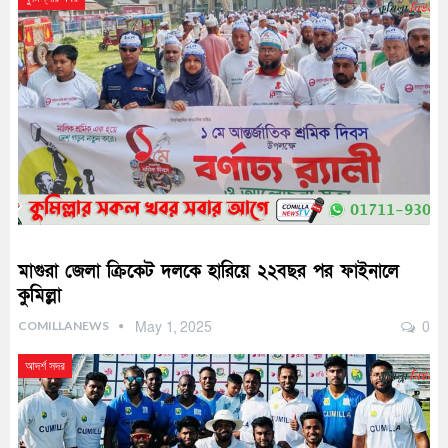
মাগুরা জেলা ক্রিকেট দলকে হারিয়ে ২২বছর পর ফাইনালে
কুমিল্লা
COMILLANEWS
May 1, 2025
0
আদর্শ সদর