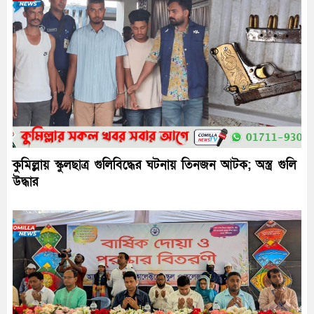
কুমিল্লায় স্কুলছাত্র গুলিবিদ্ধের ঘটনায় তিনজন আটক; অস্ত্র গুলি
উদ্ধার