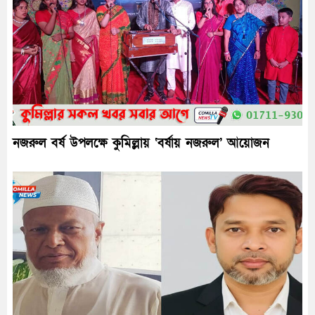
নজরুল বর্ষ উপলক্ষে কুমিল্লায় ‘বর্ষায় নজরুল’ আয়োজন