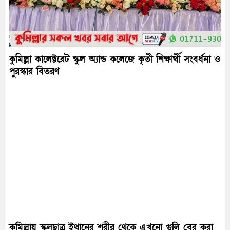
কুমিল্লা কালেক্টরেট স্কুল অ্যান্ড কলেজে কৃতী শিক্ষার্থী সংবর্ধনা ও
পুরস্কার বিতরণ
কুমিল্লায় স্কুলছাত্র ইথানের শরীর থেকে এখনো গুলি বের করা