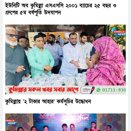
ইউনিটি অব কুমিল্লা এসএসসি ২০০১ ব্যাচের ২৫ বছর ও
গ্রুপের ৫ম বর্ষপূর্তি উদযাপন
কুমিল্লায় ‘২ টাকার আহার’ কর্মসূচির উদ্ধোধন