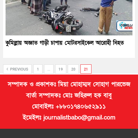
কুমিল্লায় অজ্ঞাত গাড়ী চাপায় মোটরসাইকেল আরোহী নিহত
PREVIOUS
1
…
19
20
21
সম্পাদক ও প্রকাশকঃ মিয়া মোহাম্মদ সোহাগ পারভেজ
বার্তা সম্পাদকঃ মোঃ জহিরুল হক বাবু
মোবাইলঃ +৮৮০১৭৪০৬৫২৯১১
ইমেইলঃ journalistbabo@gmail.com