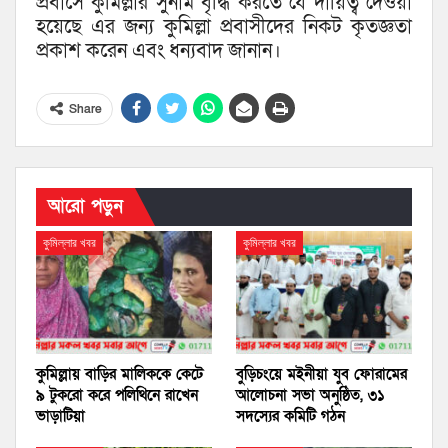
প্রবাসে কুমিল্লার সুনাম বৃদ্ধি করতে যে দায়িত্ব দেওয়া
হয়েছে এর জন্য কুমিল্লা প্রবাসীদের নিকট কৃতজ্ঞতা
প্রকাশ করেন এবং ধন্যবাদ জানান।
Share
আরো পড়ুন
কুমিল্লার খবর
কুমিল্লার খবর
কুমিল্লায় বাড়ির মালিককে কেটে
বুড়িচংয়ে মইনীয়া যুব ফোরামের
৯ টুকরো করে পলিথিনে রাখেন
আলোচনা সভা অনুষ্ঠিত, ৩১
ভাড়াটিয়া
সদস্যের কমিটি গঠন