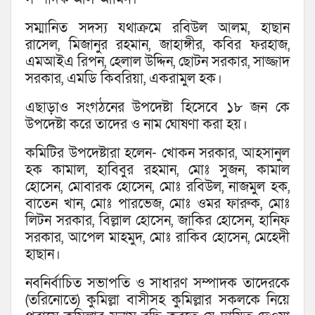
সম্মানিত সদস্য যথাক্রমে রবিউল আলম, হাছান
রাসেল, মিজানুর রহমান, জাহাঙ্গীর, কবির ফরহাজ,
এমআইএ রিপন, হেলাল উদ্দিন, ছোটন সরকার, সাজ্জাদ
সরকার, এমডি কিবরিয়া, একরামুল হক।
এছাড়াও সংগঠনের উপদেষ্টা হিসেবে ১৮ জন কে
উপদেষ্টা করে তাদের ও নাম ঘোষণা করা হয়।
কমিটির উপদেষ্টারা হলেন- খোকন সরকার, আহসানুল
হক কামাল, হাবিবুর রহমান, মোঃ সুজন, কামাল
হোসেন, মোবারক হোসেন, মোঃ রবিউল, নাজমুল হক,
বাতেন খান, মোঃ পারভেজ, মোঃ ওমর ফারুক, মোঃ
লিটন সরকার, বিল্লাল হোসেন, জাকির হোসেন, হানিফ
সরকার, আপেল মাহমুদ, মোঃ রাকিব হোসেন, মেহেদী
হাছান।
নবনির্বাচিত সভাপতি ও সাধারণ সম্পাদক তাদেরকে
(তরিনোতে) কুমিল্লা বাসীসহ কুমিল্লার সকলকে নিয়ে