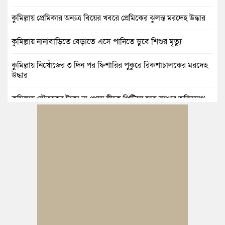
কুমিল্লায় প্রেমিকার অন্যত্র বিয়ের খবরে প্রেমিকের ঝুলন্ত মরদেহ উদ্ধার
কুমিল্লায় নানাবাড়িতে বেড়াতে এসে পানিতে ডুবে শিশুর মৃত্যু
কুমিল্লায় নিখোঁজের ৩ দিন পর ফিশারির পুকুরে রিকশাচালকের মরদেহ
উদ্ধার
কুমিল্লায় যৌতুকের টাকা না পেয়ে স্ত্রীকে পিটিয়ে হাত ভাঙার অভিযোগ,
স্বামী গ্রেপ্তার
বুড়িচংয়ে জুলাই ও গণঅভ্যুত্থান দিবস উপলক্ষে ১১ দলীয় জোটের র‍্যালি
ও আলোচনা সভা
বুড়িচংয়ে জাতীয় জুলাই গণঅভ্যুত্থান দিবস পালিত, র‍্যালি ও আলোচনা
সভা অনুষ্ঠিত
কুমিল্লায় ১ লাখ ৯৪ হাজার বিদেশি সিগারেট উদ্ধার ও গাঁজাসহ মাদক
কারবারি গ্রেপ্তার