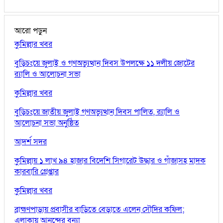
আরো পড়ুন
কুমিল্লার খবর
বুড়িচংয়ে জুলাই ও গণঅভ্যুত্থান দিবস উপলক্ষে ১১ দলীয় জোটের
র‍্যালি ও আলোচনা সভা
কুমিল্লার খবর
বুড়িচংয়ে জাতীয় জুলাই গণঅভ্যুত্থান দিবস পালিত, র‍্যালি ও
আলোচনা সভা অনুষ্ঠিত
আদর্শ সদর
কুমিল্লায় ১ লাখ ৯৪ হাজার বিদেশি সিগারেট উদ্ধার ও গাঁজাসহ মাদক
কারবারি গ্রেপ্তার
কুমিল্লার খবর
ব্রাহ্মণপাড়ায় প্রবাসীর বাড়িতে বেড়াতে এলেন সৌদির কফিল;
এলাকায় আনন্দের বন্যা