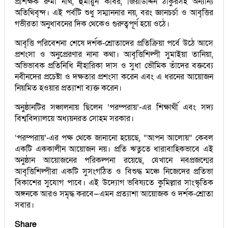
প্রশিক্ষক রুমা নাথ, হুমায়ুন কবির, জিয়াউদ্দিন ঠাকুরসহ অন্যান্য
অতিথিবৃন্দ। এই পর্বটি শুধু সম্মাননার নয়, বরং জ্ঞানচর্চা ও আবৃত্তির
গভীরতা অনুধাবনের দিক থেকেও গুরুত্বপূর্ণ হয়ে ওঠে।
আবৃত্তি পরিবেশনা শেষে দর্শক-শ্রোতাদের প্রতিক্রিয়া পর্বে উঠে আসে
প্রশংসা ও অনুপ্রেরণার নানা কথা। আবৃত্তিশিল্পী সুমাইয়া তানিয়া,
অভিভাবক প্রতিনিধি নীহারিকা দাস ও সুধা ভৌমিক তাঁদের বক্তব্যে
নবীনদের প্রচেষ্টা ও দক্ষতার প্রশংসা করেন এবং এ ধরনের আয়োজন
নিয়মিত হওয়ার প্রত্যাশা ব্যক্ত করেন।
অনুষ্ঠানটির সঞ্চালনায় ছিলেন ‘পরম্পরায়’-এর শিক্ষার্থী এবং সদ্য
বিশ্ববিদ্যালয়ে অধ্যয়নরত সোহম সরকার।
‘পরম্পরায়’-এর পক্ষ থেকে জানানো হয়েছে, “আপন আলোয়” কেবল
একটি এককালীন আয়োজন নয়। প্রতি ঋতুতে ধারাবাহিকভাবে এই
অনুষ্ঠান আয়োজনের পরিকল্পনা রয়েছে, যেখানে নবপ্রজন্মের
আবৃত্তিশিল্পীরা একটি সুসংগঠিত ও বিশুদ্ধ মঞ্চে নিজেদের প্রতিভা
বিকাশের সুযোগ পাবে। এই উদ্যোগ ভবিষ্যতে কুমিল্লার সাংস্কৃতিক
অঙ্গনকে আরও সমৃদ্ধ করবে—এমন প্রত্যাশা আয়োজক ও দর্শক-শ্রোতা
সবার।
Share