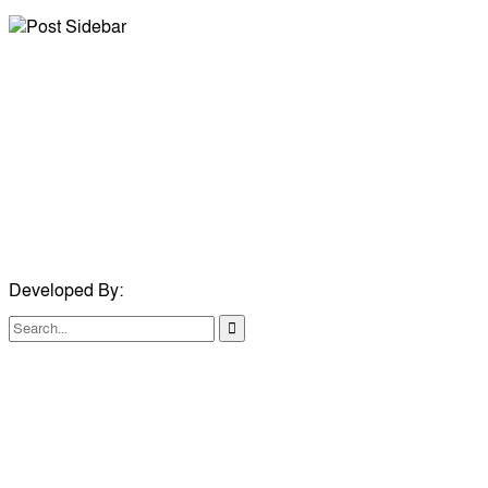
নিমসার জুনাব আলী ডিগ্রি কলেজ ছাত্রদলের কমিটি ঘোষণা: আনন্দ মিছিল
ও সংবর্ধনা
জুলাই অভ্যুত্থানের দ্বিতীয় বর্ষপূর্তি উপলক্ষে কুমিল্লায় বর্ণাঢ্য র‍্যালি
সম্পাদক ও প্রকাশকঃ মিয়া মোহাম্মদ সোহাগ পারভেজ
আবারও নারী ইউএনও পেল ব্রাহ্মণপাড়াবাসী
বার্তা সম্পাদকঃ মোঃ জহিরুল হক বাবু
মনোহরগঞ্জে স্মার্টফোন আসক্তি, অনলাইন জুয়া ও মাদকের বিরুদ্ধে
মোবাইলঃ +৮৮০১৭৪০৬৫২৯১১
শিক্ষার্থীদের শপথ
ইমেইলঃ journalistbabo@gmail.com
Developed By:
TechSmartBD.com