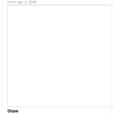
প্রকাশঃ
Apr 5, 2026
বুড়িচং
অর্থনীতি
ব্রাহ্মণপাড়া
মনোহরগঞ্জ
মুরাদনগর
মেঘনা
লাকসাম
লালমাই
সদর দক্ষিণ
হোমনা
Share