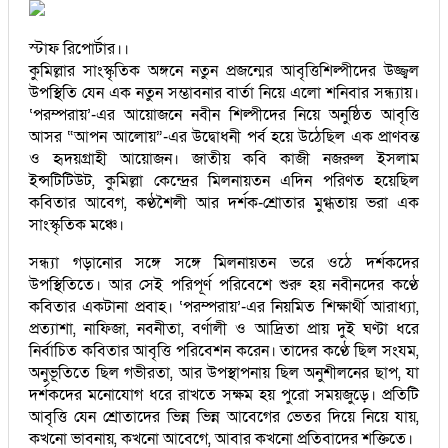
স্টাফ রিপোর্টার।।
কুমিল্লার সাংস্কৃতিক অঙ্গনে নতুন প্রজন্মের আবৃত্তিশিল্পীদের উজ্জ্বল
উপস্থিতি যেন এক নতুন সম্ভাবনার বার্তা নিয়ে এলো শনিবার সন্ধ্যায়।
‘পরম্পরায়’-এর আয়োজনে নবীন শিল্পীদের নিয়ে অনুষ্ঠিত আবৃত্তি
আসর “আপন আলোয়”-এর উদ্বোধনী পর্ব হয়ে উঠেছিল এক প্রাণবন্ত
ও হৃদয়গ্রাহী আয়োজন। জাতীয় কবি কাজী নজরুল ইসলাম
ইন্সটিটিউট, কুমিল্লা কেন্দ্রের মিলনায়তন এদিন পরিণত হয়েছিল
কবিতার আবেগ, কণ্ঠশৈলী আর দর্শক-শ্রোতার মুগ্ধতায় ভরা এক
সাংস্কৃতিক মঞ্চে।
সন্ধ্যা গড়ানোর সঙ্গে সঙ্গে মিলনায়তন ভরে ওঠে দর্শকদের
উপস্থিতিতে। আর সেই পরিপূর্ণ পরিবেশে শুরু হয় নবীনদের কণ্ঠে
কবিতার একটানা প্রবাহ। ‘পরম্পরায়’-এর নিয়মিত শিক্ষার্থী আরাধ্যা,
প্রত্যাশা, নাফিজা, নবনীতা, বর্ণালী ও আদ্রিতা প্রায় দুই ঘণ্টা ধরে
নির্বাচিত কবিতার আবৃত্তি পরিবেশন করেন। তাদের কণ্ঠে ছিল সংযম,
অনুভূতিতে ছিল গভীরতা, আর উপস্থাপনায় ছিল অনুশীলনের ছাপ, যা
দর্শকদের মনোযোগ ধরে রাখতে সক্ষম হয় পুরো সময়জুড়ে। প্রতিটি
আবৃত্তি যেন শ্রোতাদের ভিন্ন ভিন্ন আবেগের ভেতর দিয়ে নিয়ে যায়,
কখনো ভাবনায়, কখনো আবেগে, আবার কখনো প্রতিবাদের শক্তিতে।