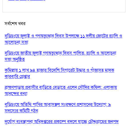
সর্বশেষ খবর
বুড়িচংয়ে জুলাই ও গণঅভ্যুত্থান দিবস উপলক্ষে ১১ দলীয় জোটের র‍্যালি ও
আলোচনা সভা
বুড়িচংয়ে জাতীয় জুলাই গণঅভ্যুত্থান দিবস পালিত, র‍্যালি ও আলোচনা
সভা অনুষ্ঠিত
কুমিল্লায় ১ লাখ ৯৪ হাজার বিদেশি সিগারেট উদ্ধার ও গাঁজাসহ মাদক
কারবারি গ্রেপ্তার
ব্রাহ্মণপাড়ায় প্রবাসীর বাড়িতে বেড়াতে এলেন সৌদির কফিল; এলাকায়
আনন্দের বন্যা
বুড়িচংয়ে অতিথি পাখির আবাসস্থল সংরক্ষণে প্রশাসনের উদ্যোগ; ৯
সদস্যের কমিটি গঠন
দুর্যোগ ব্যবস্থাপনা অধিদপ্তরের প্রকল্পে বদলে যাচ্ছে চৌদ্দগ্রামের জনপদ