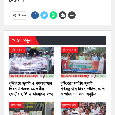
নেতারা।
Share
আরো পড়ুন
কুমিল্লার খবর
কুমিল্লার খবর
বুড়িচংয়ে জুলাই ও গণঅভ্যুত্থান
বুড়িচংয়ে জাতীয় জুলাই
দিবস উপলক্ষে ১১ দলীয়
গণঅভ্যুত্থান দিবস পালিত, র‍্যালি
জোটের র‍্যালি ও আলোচনা সভা
ও আলোচনা সভা অনুষ্ঠিত
আদর্শ সদর
কুমিল্লার খবর