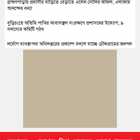
ব্রাহ্মণপাড়ায় প্রবাসীর বাড়িতে বেড়াতে এলেন সৌদির কফিল; এলাকায়
আনন্দের বন্যা
বুড়িচংয়ে অতিথি পাখির আবাসস্থল সংরক্ষণে প্রশাসনের উদ্যোগ; ৯
সদস্যের কমিটি গঠন
দুর্যোগ ব্যবস্থাপনা অধিদপ্তরের প্রকল্পে বদলে যাচ্ছে চৌদ্দগ্রামের জনপদ
নিমসার জুনাব আলী ডিগ্রি কলেজ ছাত্রদলের কমিটি ঘোষণা: আনন্দ
মিছিল ও সংবর্ধনা
জুলাই অভ্যুত্থানের দ্বিতীয় বর্ষপূর্তি উপলক্ষে কুমিল্লায় বর্ণাঢ্য র‍্যালি
আবারও নারী ইউএনও পেল ব্রাহ্মণপাড়াবাসী
মনোহরগঞ্জে স্মার্টফোন আসক্তি, অনলাইন জুয়া ও মাদকের বিরুদ্ধে
শিক্ষার্থীদের শপথ