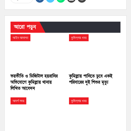
আরো পড়ুন
আইন আদালত
কুমিল্লার খবর
ভয়ভীতি ও ডিজিটাল হয়রানির
কুমিল্লায় পানিতে ডুবে একই
অভিযোগে কুমিল্লায় থানায়
পরিবারের দুই শিশুর মৃত্যু
লিখিত আবেদন
আদর্শ সদর
কুমিল্লার খবর