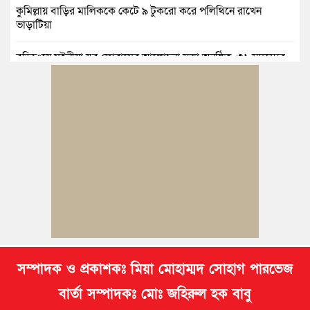
কুমিল্লায় বাড়ির মালিককে কেটে ৯ টুকরো করে পলিথিনে রাখেন
ভাড়াটিয়া
বুড়িচংয়ে মইনীয়া যুব ফোরামের আলোচনা সভা অনুষ্ঠিত, ৩১ সদস্যের
কমিটি গঠন
সৌদিতে নির্মাণকাজের সময় দুর্ঘটনায় কুমিল্লার এক যুবক নিহত
কুমিল্লায় প্রেমিকার অন্যত্র বিয়ের খবরে প্রেমিকের ঝুলন্ত মরদেহ উদ্ধার
কুমিল্লায় নানাবাড়িতে বেড়াতে এসে পানিতে ডুবে শিশুর মৃত্যু
সম্পাদক ও প্রকাশকঃ মিয়া মোহাম্মদ সোহাগ পারভেজ
বার্তা সম্পাদকঃ মোঃ জহিরুল হক বাবু