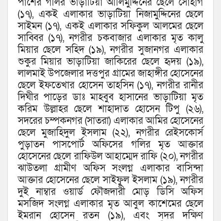
পাশের গলির ভাড়াটিয়া আলিমুদ্দিনের ছেলে সোহাগ
(১৭), একই এলাকার ভাড়াটিয়া নিজামুদ্দিনের ছেলে
সাইমন (১৭), একই এলাকার সফিকুল আলমের ছেলে
সাব্বির (১৭), নগরীর চকবাজার এলাকার মৃত কালু
মিয়ার ছেলে সহিদ (১৯), নগরীর সুজানগর এলাকার
শুকুর মিয়ার ভাড়াটিয়া জাকিরের ছেলে হৃদয় (১৯),
লালমাই উপজেলার দত্তপুর গ্রামের জাহাঙ্গীর হোসেনের
ছেলে ইফতেখার হোসেন তাহসিন (১৭), নগরীর রানীর
দিঘীর পাড়ের ডাঃ মাহবুব হাসানের ভাড়াটিয়া মৃত
করিম উল্লাহর ছেলে শাহাদাত হোসেন টিপু (২৬),
সদরের চম্পকনগর (সাতরা) এলাকার আমির হোসেনের
ছেলে মুজাহিদুল ইসলাম (২২), নগরীর রেইসকোর্স
পুড়াতন পাসপোর্ট অফিসের গলির মৃত আক্তার
হোসেনের ছেলে রাফিউল আহাম্মেদ রাফি (২০), নগরীর
ঝাউতলা গ্রামীণ অফিস সংলগ্ন এলাকার বাসিন্দা
আক্তার হোসেনের ছেলে সাইফুল ইসলাম (১৯), নগরীর
দুই নাম্বার ওয়ার্ড ফৌজদারী মোড় ডিসি অফিস
মসজিদ সংলগ্ন এলাকার মৃত আবুল কাশেমের ছেলে
ইমরান হোসেন রতন (১৯), এবং সদর দক্ষিণ