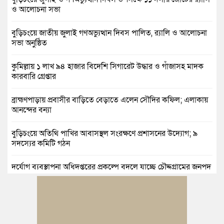
ও আলোচনা সভা
বুড়িচংয়ে জাতীয় জুলাই গণঅভ্যুত্থান দিবস পালিত, র‍্যালি ও আলোচনা
সভা অনুষ্ঠিত
কুমিল্লায় ১ লাখ ৯৪ হাজার বিদেশি সিগারেট উদ্ধার ও গাঁজাসহ মাদক
কারবারি গ্রেপ্তার
ব্রাহ্মণপাড়ায় প্রবাসীর বাড়িতে বেড়াতে এলেন সৌদির কফিল; এলাকায়
আনন্দের বন্যা
বুড়িচংয়ে অতিথি পাখির আবাসস্থল সংরক্ষণে প্রশাসনের উদ্যোগ; ৯
সদস্যের কমিটি গঠন
দুর্যোগ ব্যবস্থাপনা অধিদপ্তরের প্রকল্পে বদলে যাচ্ছে চৌদ্দগ্রামের জনপদ
নিমসার জুনাব আলী ডিগ্রি কলেজ ছাত্রদলের কমিটি ঘোষণা: আনন্দ
মিছিল ও সংবর্ধনা