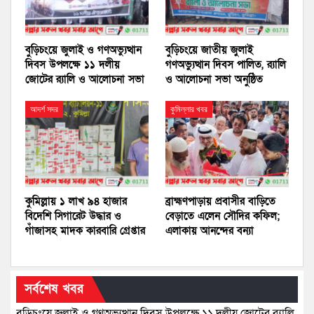
বুড়িচংয়ে জুলাই ও গণঅভ্যুত্থান
বুড়িচংয়ে জাতীয় জুলাই
দিবস উপলক্ষে ১১ দলীয়
গণঅভ্যুত্থান দিবস পালিত, র‍্যালি
জোটের র‍্যালি ও আলোচনা সভা
ও আলোচনা সভা অনুষ্ঠিত
আদর্শ সদর
কুমিল্লার খবর
কুমিল্লায় ১ লাখ ৯৪ হাজার
ব্রাহ্মণপাড়ায় প্রবাসীর বাড়িতে
বিদেশি সিগারেট উদ্ধার ও
বেড়াতে এলেন সৌদির কফিল;
গাঁজাসহ মাদক কারবারি গ্রেপ্তার
এলাকায় আনন্দের বন্যা
সর্বশেষ খবর
বুড়িচংয়ে জুলাই ও গণঅভ্যুত্থান দিবস উপলক্ষে ১১ দলীয় জোটের র‍্যালি