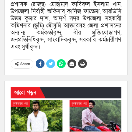
প্রশাসক (রাজস্ব) মোহাম্মদ কাবিরুল ইসলাম খান,
উপজেলা নির্বাহী অফিসার কানিজ ফাতেমা, আরডিসি
উত্তম কুমার দাশ, আদর্শ সদর উপজেলা সহকারী
কমিশনার (ভূমি) মৌসুমি আক্তারসহ জেলা প্রশাসনের
অন্যান্য কর্মকর্তাবৃন্দ, বীর মুক্তিযোদ্ধাগণ,
জনপ্রতিনিধিবৃন্দ, সাংবাদিকবৃন্দ, সরকারি কর্মচারীগণ
এবং সুধীবৃন্দ।
Share
আরো পড়ুন
কুমিল্লার খবর
কুমিল্লার খবর