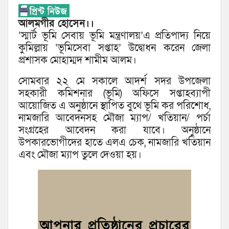
আলমগীর হোসেন।।
‘স্মার্ট ভূমি সেবায় ভূমি মন্ত্রণালয়’এ প্রতিপাদ্য নিয়ে
কুমিল্লায় ‘ভূমিসেবা সপ্তাহ’ উদ্বোধন করেন জেলা
প্রশাসক মোহাম্মদ শামীম আলম।
সোমবার ২২ মে সকালে আদর্শ সদর উপজেলা
সহকারী কমিশনার (ভূমি) অফিসে সপ্তাহব্যাপী
আয়োজিত এ অনুষ্ঠানে স্থাপিত বুথে ভূমি কর পরিশোধ,
নামজারি আবেদনসহ মৌজা ম্যাপ/ খতিয়ান/ পর্চা
সংগ্রহের আবেদন করা যাবে। অনুষ্ঠানে
উপকারভোগীদের হাতে এলএ চেক, নামজারি খতিয়ান
এবং মৌজা ম্যাপ তুলে দেওয়া হয়।