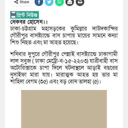
Share
নেকবর হোসেন।।
ঢাকা-চট্টগ্রাম মহাসড়কের কুমিল্লার দাউদকান্দির
গৌরীপুর বাসষ্ট্যান্ডে বাস চাপায় মায়ের সামনে কন্যা
শিশু নিহত এবং মা আহত হয়েছে।
শনিবার দুপুরে গৌরীপুর পেন্নাই বাসষ্ট্যান্ডে ঢাকাগামী
লাল সবুজ ( ঢাকা মেট্রো-ব-১৫-২২০৩) যাত্রীবাহী বাস
অটোরিক্সাকে চাপা দিলে ঘটনাস্থলে আড়াই বছরের
নুসাইফা মারা যায়। মারাত্মক আহত হয় তার মা
শাহিদা বেগম (৩৫) এবং বড় বোন তালহা (৫)।