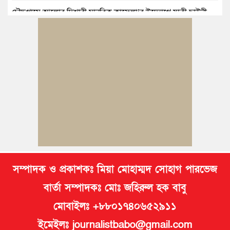
চৌদ্দগ্রামে আলোর দিশারী মানবিক কাফেলা’র উদ্যোগে যাত্রী ছাউনী
স্থাপন
কুমিল্লা বিজিবির অভিযান: এক কোটি ১৫ লাখ টাকার ভারতীয় শাড়ি ও
মোবাইল ডিসপ্লে জব্দ
জলিল ও শাহ ইমরানের নেতৃত্বে বরুড়া উপজেলা স্বেচ্ছাসেবক দলের
আংশিক কমিটি ঘোষণা
নিমসার জুনাব আলী ডিগ্রি কলেজ ছাত্রদলের কমিটি ঘোষণা; সভাপতি
ইমন, সম্পাদক সিয়াম
সম্পাদক ও প্রকাশকঃ মিয়া মোহাম্মদ সোহাগ পারভেজ
বার্তা সম্পাদকঃ মোঃ জহিরুল হক বাবু
মোবাইলঃ +৮৮০১৭৪০৬৫২৯১১
ইমেইলঃ journalistbabo@gmail.com