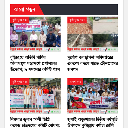
আরো পড়ুন
কুমিল্লার খবর
কুমিল্লার খবর
বুড়িচংয়ে অতিথি পাখির
দুর্যোগ ব্যবস্থাপনা অধিদপ্তরের
আবাসস্থল সংরক্ষণে প্রশাসনের
প্রকল্পে বদলে যাচ্ছে চৌদ্দগ্রামের
উদ্যোগ; ৯ সদস্যের কমিটি গঠন
জনপদ
কুমিল্লার খবর
আদর্শ সদর
নিমসার জুনাব আলী ডিগ্রি
জুলাই অভ্যুত্থানের দ্বিতীয় বর্ষপূর্তি
কলেজ ছাত্রদলের কমিটি ঘোষণা:
উপলক্ষে কুমিল্লায় বর্ণাঢ্য র‍্যালি