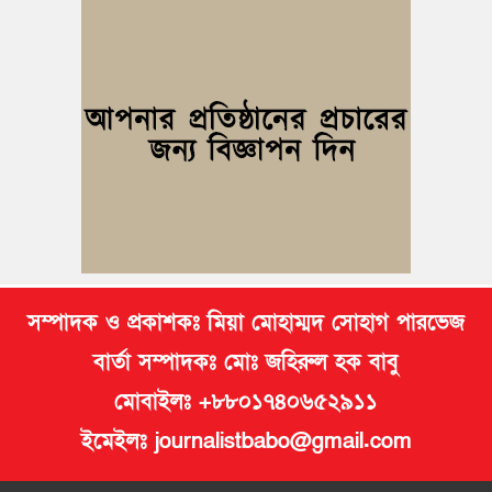
সভা অনুষ্ঠিত
কুমিল্লায় ১ লাখ ৯৪ হাজার বিদেশি সিগারেট উদ্ধার ও গাঁজাসহ মাদক
কারবারি গ্রেপ্তার
ব্রাহ্মণপাড়ায় প্রবাসীর বাড়িতে বেড়াতে এলেন সৌদির কফিল; এলাকায়
আনন্দের বন্যা
বুড়িচংয়ে অতিথি পাখির আবাসস্থল সংরক্ষণে প্রশাসনের উদ্যোগ; ৯
সদস্যের কমিটি গঠন
সম্পাদক ও প্রকাশকঃ মিয়া মোহাম্মদ সোহাগ পারভেজ
বার্তা সম্পাদকঃ মোঃ জহিরুল হক বাবু
মোবাইলঃ +৮৮০১৭৪০৬৫২৯১১
ইমেইলঃ journalistbabo@gmail.com