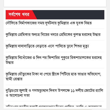
সর্বশেষ খবর
সৌদিতে নির্মাণকাজের সময় দুর্ঘটনায় কুমিল্লার এক যুবক নিহত
কুমিল্লায় প্রেমিকার অন্যত্র বিয়ের খবরে প্রেমিকের ঝুলন্ত মরদেহ উদ্ধার
কুমিল্লায় নানাবাড়িতে বেড়াতে এসে পানিতে ডুবে শিশুর মৃত্যু
কুমিল্লায় নিখোঁজের ৩ দিন পর ফিশারির পুকুরে রিকশাচালকের মরদেহ
উদ্ধার
কুমিল্লায় যৌতুকের টাকা না পেয়ে স্ত্রীকে পিটিয়ে হাত ভাঙার অভিযোগ,
স্বামী গ্রেপ্তার
বুড়িচংয়ে জুলাই ও গণঅভ্যুত্থান দিবস উপলক্ষে ১১ দলীয় জোটের র‍্যালি
ও আলোচনা সভা
বুড়িচংয়ে জাতীয় জুলাই গণঅভ্যুত্থান দিবস পালিত, র‍্যালি ও আলোচনা