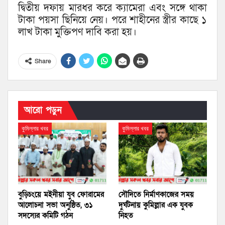
দ্বিতীয় দফায় মারধর করে ক্যামেরা এবং সঙ্গে থাকা
টাকা পয়সা ছিনিয়ে নেয়। পরে শাহীনের স্ত্রীর কাছে ১
লাখ টাকা মুক্তিপণ দাবি করা হয়।
Share
আরো পড়ুন
কুমিল্লার খবর
কুমিল্লার খবর
বুড়িচংয়ে মইনীয়া যুব ফোরামের
সৌদিতে নির্মাণকাজের সময়
আলোচনা সভা অনুষ্ঠিত, ৩১
দুর্ঘটনায় কুমিল্লার এক যুবক
সদস্যের কমিটি গঠন
নিহত