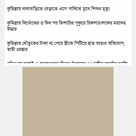
কুমিল্লায় নানাবাড়িতে বেড়াতে এসে পানিতে ডুবে শিশুর মৃত্যু
কুমিল্লায় নিখোঁজের ৩ দিন পর ফিশারির পুকুরে রিকশাচালকের মরদেহ
উদ্ধার
কুমিল্লায় যৌতুকের টাকা না পেয়ে স্ত্রীকে পিটিয়ে হাত ভাঙার অভিযোগ,
স্বামী গ্রেপ্তার
বুড়িচংয়ে জুলাই ও গণঅভ্যুত্থান দিবস উপলক্ষে ১১ দলীয় জোটের র‍্যালি
ও আলোচনা সভা
বুড়িচংয়ে জাতীয় জুলাই গণঅভ্যুত্থান দিবস পালিত, র‍্যালি ও আলোচনা
সভা অনুষ্ঠিত
কুমিল্লায় ১ লাখ ৯৪ হাজার বিদেশি সিগারেট উদ্ধার ও গাঁজাসহ মাদক
কারবারি গ্রেপ্তার
ব্রাহ্মণপাড়ায় প্রবাসীর বাড়িতে বেড়াতে এলেন সৌদির কফিল; এলাকায়
আনন্দের বন্যা