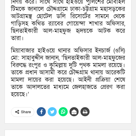
নির্ণয় করে। সাথে সাথে হাইওয়ে পুলিশের মোবাইল
টিমকে জানালে চৌদ্দগ্রামে ঢাকা-চট্টগ্রাম মহাসড়কের
আটগ্রামস্থ হোটেল ডলি রিসোর্টের সামনে থেকে
গাড়িসহ কথিত র‌্যাবের গোয়েন্দা শাখার অফিসার,
ছিনতাইকারী আল-মাহফুজ হৃদয়কে আটক করে
তারা।
মিয়াবাজার হাইওয়ে থানার অফিসার ইনচার্জ (ওসি)
মো: সাহাবুদ্দীন জানান, ‘ছিনতাইকারী আল-মাহফুজের
বিরুদ্ধে রংপুর ও কুমিল্লায় দুটি পৃথক মামলা রয়েছে।
তাকে প্রধান আসামী করে চৌদ্দগ্রাম থানায় আরেকটি
মামলা দায়ের করা হয়েছে। আইনী প্রক্রিয়া শেষে
তাকে আদালতের মাধ্যমে জেলহাজতে প্রেরণ করা
হয়েছে।’
Share