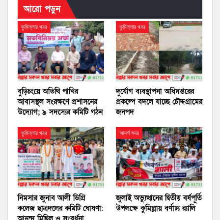
আরো পড়ুন
কুমিল্লার খবর
কুমিল্লার খবর
বুড়িচংয়ে অতিথি পাখির
দুর্যোগ ব্যবস্থাপনা অধিদপ্তরের
আবাসস্থল সংরক্ষণে প্রশাসনের
প্রকল্পে বদলে যাচ্ছে চৌদ্দগ্রামের
উদ্যোগ; ৯ সদস্যের কমিটি গঠন
জনপদ
কুমিল্লার খবর
আদর্শ সদর
নিমসার জুনাব আলী ডিগ্রি
জুলাই অভ্যুত্থানের দ্বিতীয় বর্ষপূর্তি
কলেজ ছাত্রদলের কমিটি ঘোষণা:
উপলক্ষে কুমিল্লায় বর্ণাঢ্য র‍্যালি
আনন্দ মিছিল ও সংবর্ধনা