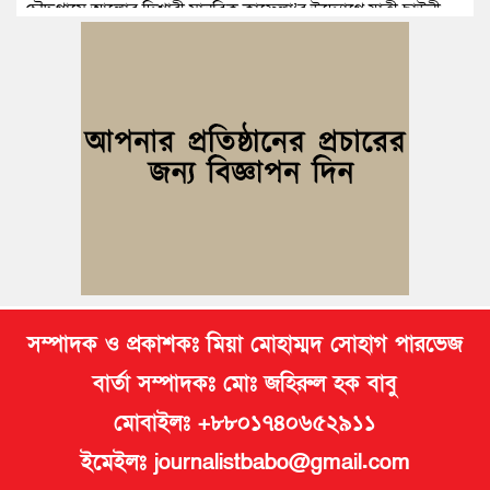
চৌদ্দগ্রামে আলোর দিশারী মানবিক কাফেলা’র উদ্যোগে যাত্রী ছাউনী
স্থাপন
কুমিল্লা বিজিবির অভিযান: এক কোটি ১৫ লাখ টাকার ভারতীয় শাড়ি ও
মোবাইল ডিসপ্লে জব্দ
জলিল ও শাহ ইমরানের নেতৃত্বে বরুড়া উপজেলা স্বেচ্ছাসেবক দলের
আংশিক কমিটি ঘোষণা
নিমসার জুনাব আলী ডিগ্রি কলেজ ছাত্রদলের কমিটি ঘোষণা; সভাপতি
ইমন, সম্পাদক সিয়াম
সম্পাদক ও প্রকাশকঃ মিয়া মোহাম্মদ সোহাগ পারভেজ
বার্তা সম্পাদকঃ মোঃ জহিরুল হক বাবু
মোবাইলঃ +৮৮০১৭৪০৬৫২৯১১
ইমেইলঃ journalistbabo@gmail.com