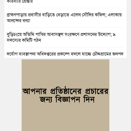
কারবারি গ্রেপ্তার
ব্রাহ্মণপাড়ায় প্রবাসীর বাড়িতে বেড়াতে এলেন সৌদির কফিল; এলাকায়
আনন্দের বন্যা
বুড়িচংয়ে অতিথি পাখির আবাসস্থল সংরক্ষণে প্রশাসনের উদ্যোগ; ৯
সদস্যের কমিটি গঠন
দুর্যোগ ব্যবস্থাপনা অধিদপ্তরের প্রকল্পে বদলে যাচ্ছে চৌদ্দগ্রামের জনপদ
নিমসার জুনাব আলী ডিগ্রি কলেজ ছাত্রদলের কমিটি ঘোষণা: আনন্দ
মিছিল ও সংবর্ধনা
জুলাই অভ্যুত্থানের দ্বিতীয় বর্ষপূর্তি উপলক্ষে কুমিল্লায় বর্ণাঢ্য র‍্যালি
আবারও নারী ইউএনও পেল ব্রাহ্মণপাড়াবাসী
মনোহরগঞ্জে স্মার্টফোন আসক্তি, অনলাইন জুয়া ও মাদকের বিরুদ্ধে
শিক্ষার্থীদের শপথ