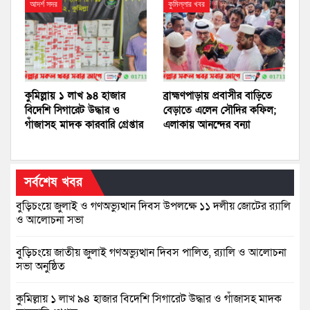
আদর্শ সদর
কুমিল্লার খবর
কুমিল্লায় ১ লাখ ৯৪ হাজার
ব্রাহ্মণপাড়ায় প্রবাসীর বাড়িতে
বিদেশি সিগারেট উদ্ধার ও
বেড়াতে এলেন সৌদির কফিল;
গাঁজাসহ মাদক কারবারি গ্রেপ্তার
এলাকায় আনন্দের বন্যা
সর্বশেষ খবর
বুড়িচংয়ে জুলাই ও গণঅভ্যুত্থান দিবস উপলক্ষে ১১ দলীয় জোটের র‍্যালি
ও আলোচনা সভা
বুড়িচংয়ে জাতীয় জুলাই গণঅভ্যুত্থান দিবস পালিত, র‍্যালি ও আলোচনা
সভা অনুষ্ঠিত
কুমিল্লায় ১ লাখ ৯৪ হাজার বিদেশি সিগারেট উদ্ধার ও গাঁজাসহ মাদক