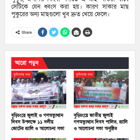
সেটিকে যেন ধ্বংস করা হয়। কারণ সাকার মাছ
পুকুরের অন্য মাছগুলো খুব দ্রুত খেয়ে ফেলে।
Share
আরো পড়ুন
কুমিল্লার খবর
কুমিল্লার খবর
বুড়িচংয়ে জুলাই ও গণঅভ্যুত্থান
বুড়িচংয়ে জাতীয় জুলাই
দিবস উপলক্ষে ১১ দলীয়
গণঅভ্যুত্থান দিবস পালিত, র‍্যালি
জোটের র‍্যালি ও আলোচনা সভা
ও আলোচনা সভা অনুষ্ঠিত