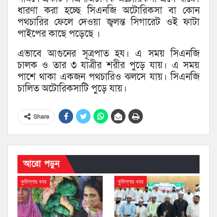
ধারণা করা হচ্ছে সিএনজি অটোরিকসা বা কোন
পথচারির ফেলে দেওয়া জ্বলন্ত সিগারেট ওই ফাটা
পাইপের কাছে পড়েছে ।
এভাবে আগুনের সূত্রপাত হয। এ সময় সিএনজি
চালক ও তার ৩ যাত্রীর শরীর পুড়ে যায়। এ সময়
পাশে থাকা একজন পথচারিও ঝলসে যায়। সিএনজি
চালিত অটোরিকসাটি পুড়ে যায়।
Share
আরো পড়ুন
কুমিল্লার খবর
কুমিল্লার খবর