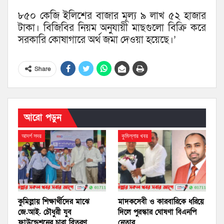
৮৫০ কেজি ইলিশের বাজার মূল্য ৯ লাখ ৫২ হাজার
টাকা। বিজিবির নিয়ম অনুযায়ী মাছগুলো বিক্রি করে
সরকারি কোষাগারে অর্থ জমা দেওয়া হয়েছে।’
Share
আরো পড়ুন
আদর্শ সদর
কুমিল্লার খবর
কুমিল্লায় শিক্ষার্থীদের মাঝে
মাদকসেবী ও কারবারিকে ধরিয়ে
জে.আই. চৌধুরী যুব
দিলে পুরস্কার ঘোষণা বিএনপি
ফাউন্ডেশনের চারা বিতরণ
নেতার