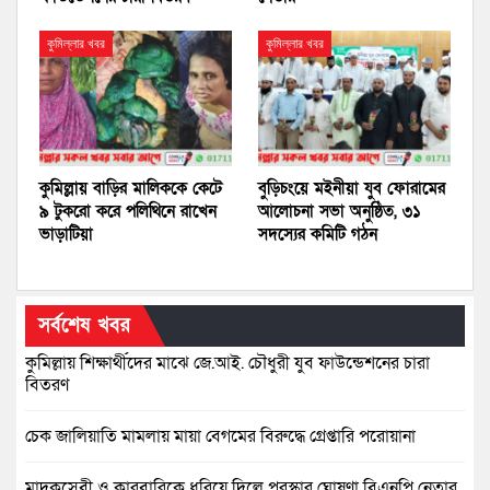
কুমিল্লার খবর
কুমিল্লার খবর
কুমিল্লায় বাড়ির মালিককে কেটে
বুড়িচংয়ে মইনীয়া যুব ফোরামের
৯ টুকরো করে পলিথিনে রাখেন
আলোচনা সভা অনুষ্ঠিত, ৩১
ভাড়াটিয়া
সদস্যের কমিটি গঠন
সর্বশেষ খবর
কুমিল্লায় শিক্ষার্থীদের মাঝে জে.আই. চৌধুরী যুব ফাউন্ডেশনের চারা
বিতরণ
চেক জালিয়াতি মামলায় মায়া বেগমের বিরুদ্ধে গ্রেপ্তারি পরোয়ানা
মাদকসেবী ও কারবারিকে ধরিয়ে দিলে পুরস্কার ঘোষণা বিএনপি নেতার