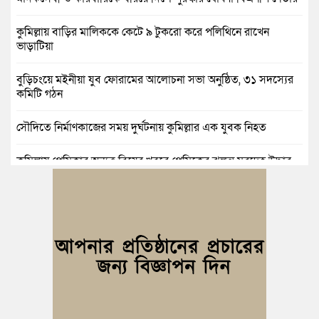
কুমিল্লায় বাড়ির মালিককে কেটে ৯ টুকরো করে পলিথিনে রাখেন
ভাড়াটিয়া
বুড়িচংয়ে মইনীয়া যুব ফোরামের আলোচনা সভা অনুষ্ঠিত, ৩১ সদস্যের
কমিটি গঠন
সৌদিতে নির্মাণকাজের সময় দুর্ঘটনায় কুমিল্লার এক যুবক নিহত
কুমিল্লায় প্রেমিকার অন্যত্র বিয়ের খবরে প্রেমিকের ঝুলন্ত মরদেহ উদ্ধার
কুমিল্লায় নানাবাড়িতে বেড়াতে এসে পানিতে ডুবে শিশুর মৃত্যু
কুমিল্লায় নিখোঁজের ৩ দিন পর ফিশারির পুকুরে রিকশাচালকের মরদেহ
উদ্ধার
কুমিল্লায় যৌতুকের টাকা না পেয়ে স্ত্রীকে পিটিয়ে হাত ভাঙার অভিযোগ,
স্বামী গ্রেপ্তার