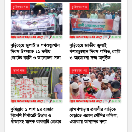
কুমিল্লার খবর
কুমিল্লার খবর
বুড়িচংয়ে জুলাই ও গণঅভ্যুত্থান
বুড়িচংয়ে জাতীয় জুলাই
দিবস উপলক্ষে ১১ দলীয়
গণঅভ্যুত্থান দিবস পালিত, র‍্যালি
জোটের র‍্যালি ও আলোচনা সভা
ও আলোচনা সভা অনুষ্ঠিত
আদর্শ সদর
কুমিল্লার খবর
কুমিল্লায় ১ লাখ ৯৪ হাজার
ব্রাহ্মণপাড়ায় প্রবাসীর বাড়িতে
বিদেশি সিগারেট উদ্ধার ও
বেড়াতে এলেন সৌদির কফিল;
গাঁজাসহ মাদক কারবারি গ্রেপ্তার
এলাকায় আনন্দের বন্যা