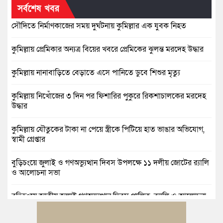
সর্বশেষ খবর
সৌদিতে নির্মাণকাজের সময় দুর্ঘটনায় কুমিল্লার এক যুবক নিহত
কুমিল্লায় প্রেমিকার অন্যত্র বিয়ের খবরে প্রেমিকের ঝুলন্ত মরদেহ উদ্ধার
কুমিল্লায় নানাবাড়িতে বেড়াতে এসে পানিতে ডুবে শিশুর মৃত্যু
কুমিল্লায় নিখোঁজের ৩ দিন পর ফিশারির পুকুরে রিকশাচালকের মরদেহ
উদ্ধার
কুমিল্লায় যৌতুকের টাকা না পেয়ে স্ত্রীকে পিটিয়ে হাত ভাঙার অভিযোগ,
স্বামী গ্রেপ্তার
বুড়িচংয়ে জুলাই ও গণঅভ্যুত্থান দিবস উপলক্ষে ১১ দলীয় জোটের র‍্যালি
ও আলোচনা সভা
বুড়িচংয়ে জাতীয় জুলাই গণঅভ্যুত্থান দিবস পালিত, র‍্যালি ও আলোচনা
সভা অনুষ্ঠিত