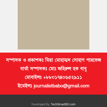
কুমিল্লায় ১ লাখ ৯৪ হাজার বিদেশি সিগারেট উদ্ধার ও গাঁজাসহ মাদক
কারবারি গ্রেপ্তার
ব্রাহ্মণপাড়ায় প্রবাসীর বাড়িতে বেড়াতে এলেন সৌদির কফিল; এলাকায়
আনন্দের বন্যা
বুড়িচংয়ে অতিথি পাখির আবাসস্থল সংরক্ষণে প্রশাসনের উদ্যোগ; ৯
সদস্যের কমিটি গঠন
সম্পাদক ও প্রকাশকঃ মিয়া মোহাম্মদ সোহাগ পারভেজ
বার্তা সম্পাদকঃ মোঃ জহিরুল হক বাবু
মোবাইলঃ +৮৮০১৭৪০৬৫২৯১১
ইমেইলঃ journalistbabo@gmail.com
Developed By:
TechSmartBD.com