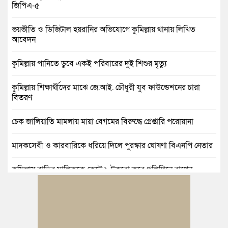
জিপিএ-৫
ভয়ভীতি ও ডিজিটাল হয়রানির অভিযোগে কুমিল্লায় থানায় লিখিত
আবেদন
কুমিল্লায় পানিতে ডুবে একই পরিবারের দুই শিশুর মৃত্যু
কুমিল্লায় শিক্ষার্থীদের মাঝে জে.আই. চৌধুরী যুব ফাউন্ডেশনের চারা
বিতরণ
চেক জালিয়াতি মামলায় মায়া বেগমের বিরুদ্ধে গ্রেপ্তারি পরোয়ানা
মাদকসেবী ও কারবারিকে ধরিয়ে দিলে পুরস্কার ঘোষণা বিএনপি নেতার
কুমিল্লায় বাড়ির মালিককে কেটে ৯ টুকরো করে পলিথিনে রাখেন
ভাড়াটিয়া
বুড়িচংয়ে মইনীয়া যুব ফোরামের আলোচনা সভা অনুষ্ঠিত, ৩১ সদস্যের
কমিটি গঠন