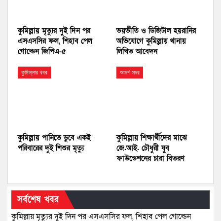
কুমিল্লায় মৃত্যুর দুই দিন পর
ভয়ভীতি ও ডিজিটাল হয়রানির
এসএসসির ফল, শিহাব পেল
অভিযোগে কুমিল্লায় থানায়
গোল্ডেন জিপিএ-৫
লিখিত আবেদন
কুমিল্লার খবর
আদর্শ সদর
কুমিল্লায় পানিতে ডুবে একই
কুমিল্লায় শিক্ষার্থীদের মাঝে
পরিবারের দুই শিশুর মৃত্যু
জে.আই. চৌধুরী যুব
ফাউন্ডেশনের চারা বিতরণ
সর্বশেষ খবর
কুমিল্লায় মৃত্যুর দুই দিন পর এসএসসির ফল, শিহাব পেল গোল্ডেন