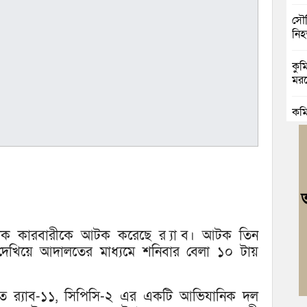
সৌদ
নি
কুমি
মরদ
কুম
মৃত্য
কুম
রিক
কুম
ভাঙা
মাদক কারবারীকে আটক করেছে র ্যাব। আটক তিন
বুড়
দেখিয়ে আদালতের মাধ্যমে শনিবার বেলা ১০ টায়
জোট
িতে র‍্যাব-১১, সিপিসি-২ এর একটি আভিযানিক দল
বুড