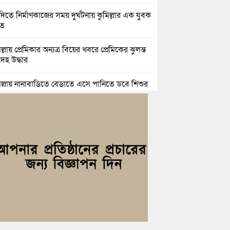
িতে নির্মাণকাজের সময় দুর্ঘটনায় কুমিল্লার এক যুবক
হত
ল্লায় প্রেমিকার অন্যত্র বিয়ের খবরে প্রেমিকের ঝুলন্ত
েহ উদ্ধার
িল্লায় নানাবাড়িতে বেড়াতে এসে পানিতে ডুবে শিশুর
ু
িল্লায় নিখোঁজের ৩ দিন পর ফিশারির পুকুরে
শাচালকের মরদেহ উদ্ধার
িল্লায় যৌতুকের টাকা না পেয়ে স্ত্রীকে পিটিয়ে হাত
র অভিযোগ, স্বামী গ্রেপ্তার
িচংয়ে জুলাই ও গণঅভ্যুত্থান দিবস উপলক্ষে ১১ দলীয়
ের র‍্যালি ও আলোচনা সভা
়িচংয়ে জাতীয় জুলাই গণঅভ্যুত্থান দিবস পালিত, র‍্যালি