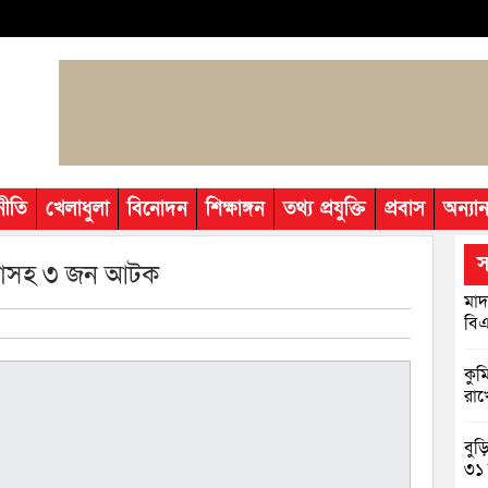
নীতি
খেলাধুলা
বিনোদন
শিক্ষাঙ্গন
তথ্য প্রযুক্তি
প্রবাস
অন্যান
স
গাঁজাসহ ৩ জন আটক
মাদ
বিএ
কুম
রাখ
বুড
৩১ 