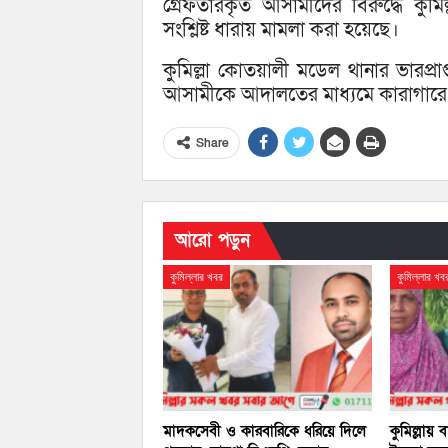
গ্রেফতারকৃত আসামীদের বিরুদ্ধে ক
সংশ্লিষ্ট ধারায় মামলা করা হয়েছে।
কুমিল্লা কোতয়ালী মডেল থানার ভারপ্রাপ
আসামীকে আদালতের মাধ্যমে কারাগারে 
Share
আরো পড়ুন
কুমিল্লার খবর
কুমিল্লার খব
মাদকসেবী ও কারবারিকে ধরিয়ে দিলে
কুমিল্লায়