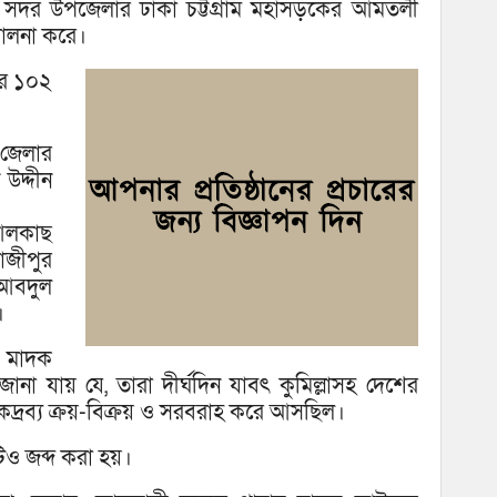
ও আ
্শ সদর উপজেলার ঢাকা চট্টগ্রাম মহাসড়কের আমতলী
চালনা করে।
রে ১০২
।
 জেলার
 উদ্দীন
আলকাছ
াজীপুর
 আবদুল
।
ত মাদক
জানা যায় যে, তারা দীর্ঘদিন যাবৎ কুমিল্লাসহ দেশের
মাদকদ্রব্য ক্রয়-বিক্রয় ও সরবরাহ করে আসছিল।
িও জব্দ করা হয়।