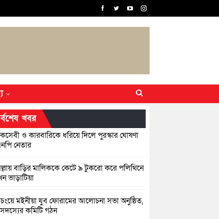
্য
র্বশেষ খবর
কসেবী ও কারবারিকে ধরিয়ে দিলে পুরস্কার ঘোষণা
নপি নেতার
িল্লায় বাড়ির মালিককে কেটে ৯ টুকরো করে পলিথিনে
েন ভাড়াটিয়া
়িচংয়ে মইনীয়া যুব ফোরামের আলোচনা সভা অনুষ্ঠিত,
সদস্যের কমিটি গঠন