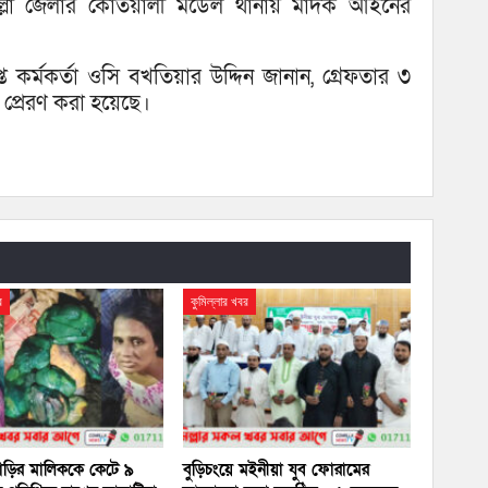
ুমিল্লা জেলার কোতয়ালী মডেল থানায় মাদক আইনের
্ত কর্মকর্তা ওসি বখতিয়ার উদ্দিন জানান, গ্রেফতার ৩
প্রেরণ করা হয়েছে।
র
কুমিল্লার খবর
 বাড়ির মালিককে কেটে ৯
বুড়িচংয়ে মইনীয়া যুব ফোরামের