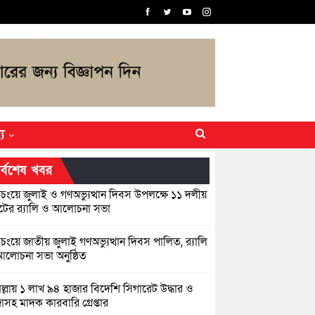
্য
র্বশেষ খবর
িচংয়ে জুলাই ও গণঅভ্যুত্থান দিবস উপলক্ষে ১১ দলীয়
ের র‍্যালি ও আলোচনা সভা
়িচংয়ে জাতীয় জুলাই গণঅভ্যুত্থান দিবস পালিত, র‍্যালি
লোচনা সভা অনুষ্ঠিত
িল্লায় ১ লাখ ৯৪ হাজার বিদেশি সিগারেট উদ্ধার ও
জাসহ মাদক কারবারি গ্রেপ্তার