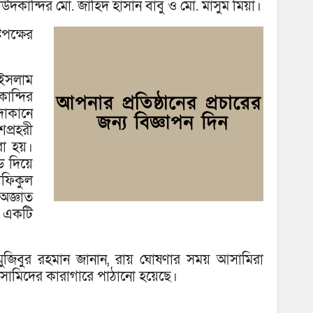
দাউদকান্দির মো. জাহিদ হাসান বাবু ও মো. মাসুম মিয়া।
পক্ষের
 ইসলাম
ান্দির
দোকানে
্রহরী
রা হয়।
ড দিয়ে
ফিকুল
অজ্ঞাত
য় একটি
. মুজিবুর রহমান জানান, রায় ঘোষণার সময় আসামিরা
সামিদের কারাগারে পাঠানো হয়েছে।