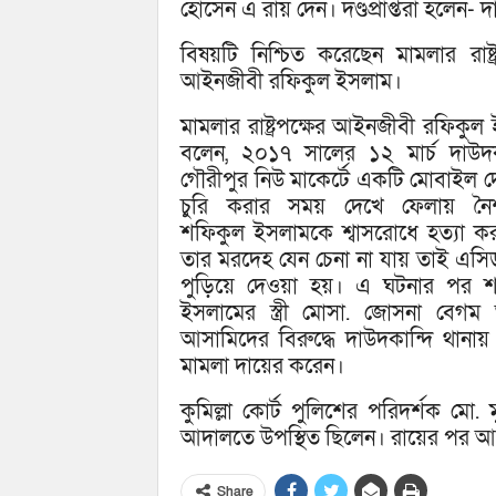
হোসেন এ রায় দেন। দণ্ডপ্রাপ্তরা হলেন- 
বিষয়টি নিশ্চিত করেছেন মামলার রাষ্ট্র
আইনজীবী রফিকুল ইসলাম।
মামলার রাষ্ট্রপক্ষের আইনজীবী রফিকুল
বলেন, ২০১৭ সালের ১২ মার্চ দাউদক
গৌরীপুর নিউ মাকের্টে একটি মোবাইল 
চুরি করার সময় দেখে ফেলায় নৈশপ
শফিকুল ইসলামকে শ্বাসরোধে হত্যা ক
তার মরদেহ যেন চেনা না যায় তাই এসি
পুড়িয়ে দেওয়া হয়। এ ঘটনার পর শ
ইসলামের স্ত্রী মোসা. জোসনা বেগম 
আসামিদের বিরুদ্ধে দাউদকান্দি থানা
মামলা দায়ের করেন।
কুমিল্লা কোর্ট পুলিশের পরিদর্শক মো
আদালতে উপস্থিত ছিলেন। রায়ের পর আ
Share