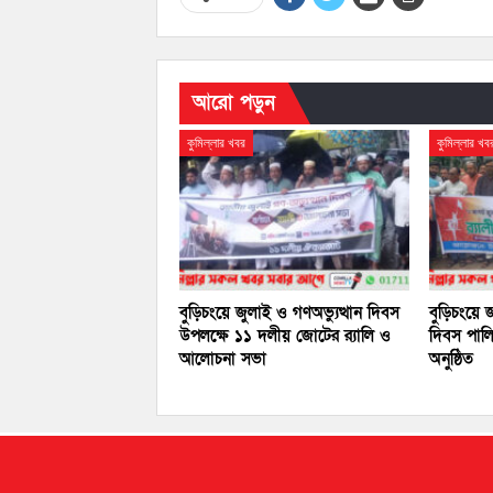
আরো পড়ুন
কুমিল্লার খবর
কুমিল্লার খব
বুড়িচংয়ে জুলাই ও গণঅভ্যুত্থান দিবস
বুড়িচংয়ে
উপলক্ষে ১১ দলীয় জোটের র‍্যালি ও
দিবস পালি
আলোচনা সভা
অনুষ্ঠিত