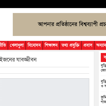
নীতি
খেলাধুলা
বিনোদন
শিক্ষাঙ্গন
তথ্য প্রযুক্তি
প্রবাস
অন্যান
স
 দুইজনের যাবজ্জীবন
বুড়
জোট
বুড
ও আ
কুম
গাঁ