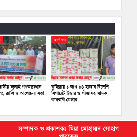
র
আদর্শ সদর
 জাতীয় জুলাই গণঅভ্যুত্থান
কুমিল্লায় ১ লাখ ৯৪ হাজার বিদেশি
ত, র‍্যালি ও আলোচনা সভা
সিগারেট উদ্ধার ও গাঁজাসহ মাদক
কারবারি গ্রেপ্তার
সম্পাদক ও প্রকাশকঃ মিয়া মোহাম্মদ সোহাগ
পারভেজ