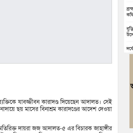
ব্র
কফি
বুড়
উদ্
দুর
চৌদ
নিম
ঘোষ
জুলা
বর্ণা
ই ব্যক্তিকে যাবজ্জীবন কারাদণ্ড দিয়েছেন আদালত। সেই
আবা
 অনাদায়ে ছয় মাসের বিনাশ্রম কারাদণ্ডের আদেশ দেওয়া
মনো
লার অতিরিক্ত দায়রা জজ আদালত-৫ এর বিচারক জাহাঙ্গীর
মাদ