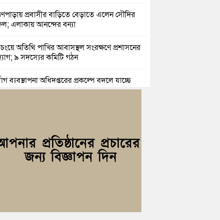
াহ্মণপাড়ায় প্রবাসীর বাড়িতে বেড়াতে এলেন সৌদির
ল; এলাকায় আনন্দের বন্যা
িচংয়ে অতিথি পাখির আবাসস্থল সংরক্ষণে প্রশাসনের
যোগ; ৯ সদস্যের কমিটি গঠন
্যোগ ব্যবস্থাপনা অধিদপ্তরের প্রকল্পে বদলে যাচ্ছে
্দগ্রামের জনপদ
সার জুনাব আলী ডিগ্রি কলেজ ছাত্রদলের কমিটি
ণা: আনন্দ মিছিল ও সংবর্ধনা
ই অভ্যুত্থানের দ্বিতীয় বর্ষপূর্তি উপলক্ষে কুমিল্লায়
ঢ্য র‍্যালি
রও নারী ইউএনও পেল ব্রাহ্মণপাড়াবাসী
হরগঞ্জে স্মার্টফোন আসক্তি, অনলাইন জুয়া ও
কের বিরুদ্ধে শিক্ষার্থীদের শপথ