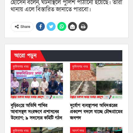
হোসেন বলেন, ঘটনাস্থলে পুলিশ পাঠানো হয়েছে। তারা
থানায় এলে বিস্তারিত জানাতে পারবো।
Share
আরো পড়ুন
কুমিল্লার খবর
কুমিল্লার খবর
বুড়িচংয়ে অতিথি পাখির
দুর্যোগ ব্যবস্থাপনা অধিদপ্তরের
আবাসস্থল সংরক্ষণে প্রশাসনের
প্রকল্পে বদলে যাচ্ছে চৌদ্দগ্রামের
উদ্যোগ; ৯ সদস্যের কমিটি গঠন
জনপদ
কুমিল্লার খবর
আদর্শ সদর