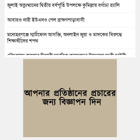
জুলাই অভ্যুত্থানের দ্বিতীয় বর্ষপূর্তি উপলক্ষে কুমিল্লায় বর্ণাঢ্য র‍্যালি
আবারও নারী ইউএনও পেল ব্রাহ্মণপাড়াবাসী
মনোহরগঞ্জে স্মার্টফোন আসক্তি, অনলাইন জুয়া ও মাদকের বিরুদ্ধে
শিক্ষার্থীদের শপথ
চৌদ্দগ্রামে আলোর দিশারী মানবিক কাফেলা’র উদ্যোগে যাত্রী ছাউনী
স্থাপন
কুমিল্লা বিজিবির অভিযান: এক কোটি ১৫ লাখ টাকার ভারতীয় শাড়ি ও
মোবাইল ডিসপ্লে জব্দ
জলিল ও শাহ ইমরানের নেতৃত্বে বরুড়া উপজেলা স্বেচ্ছাসেবক দলের
আংশিক কমিটি ঘোষণা
নিমসার জুনাব আলী ডিগ্রি কলেজ ছাত্রদলের কমিটি ঘোষণা; সভাপতি
ইমন, সম্পাদক সিয়াম