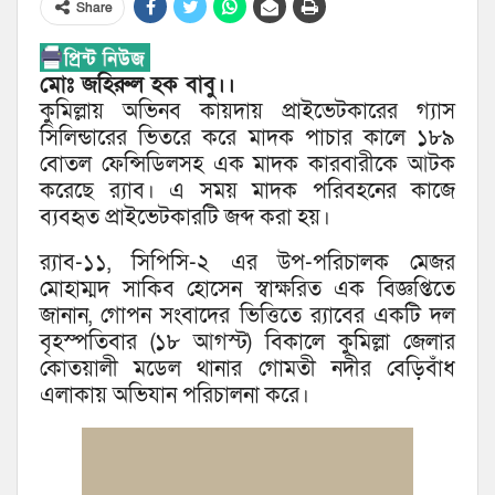
Share
মোঃ জহিরুল হক বাবু।।
কুমিল্লায় অভিনব কায়দায় প্রাইভেটকারের গ্যাস
সিলিন্ডারের ভিতরে করে মাদক পাচার কালে ১৮৯
বোতল ফেন্সিডিলসহ এক মাদক কারবারীকে আটক
করেছে র‌্যাব। এ সময় মাদক পরিবহনের কাজে
ব্যবহৃত প্রাইভেটকারটি জব্দ করা হয়।
র‌্যাব-১১, সিপিসি-২ এর উপ-পরিচালক মেজর
মোহাম্মদ সাকিব হোসেন স্বাক্ষরিত এক বিজ্ঞপ্তিতে
জানান, গোপন সংবাদের ভিত্তিতে র‌্যাবের একটি দল
বৃহস্পতিবার (১৮ আগস্ট) বিকালে কুমিল্লা জেলার
কোতয়ালী মডেল থানার গোমতী নদীর বেড়িবাঁধ
এলাকায় অভিযান পরিচালনা করে।