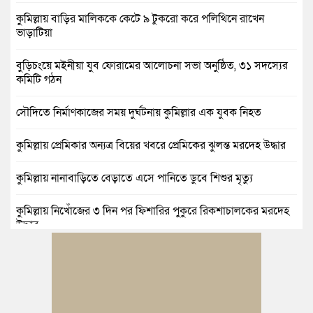
কুমিল্লায় বাড়ির মালিককে কেটে ৯ টুকরো করে পলিথিনে রাখেন
ভাড়াটিয়া
বুড়িচংয়ে মইনীয়া যুব ফোরামের আলোচনা সভা অনুষ্ঠিত, ৩১ সদস্যের
কমিটি গঠন
সৌদিতে নির্মাণকাজের সময় দুর্ঘটনায় কুমিল্লার এক যুবক নিহত
কুমিল্লায় প্রেমিকার অন্যত্র বিয়ের খবরে প্রেমিকের ঝুলন্ত মরদেহ উদ্ধার
কুমিল্লায় নানাবাড়িতে বেড়াতে এসে পানিতে ডুবে শিশুর মৃত্যু
কুমিল্লায় নিখোঁজের ৩ দিন পর ফিশারির পুকুরে রিকশাচালকের মরদেহ
উদ্ধার
কুমিল্লায় যৌতুকের টাকা না পেয়ে স্ত্রীকে পিটিয়ে হাত ভাঙার অভিযোগ,
স্বামী গ্রেপ্তার
বুড়িচংয়ে জুলাই ও গণঅভ্যুত্থান দিবস উপলক্ষে ১১ দলীয় জোটের র‍্যালি