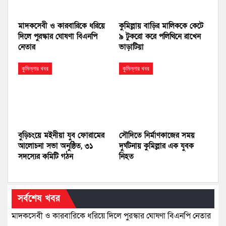
মাদকসেবী ও কারবারিকে ধরিয়ে
কুমিল্লায় বাড়ির মালিককে কেটে
দিলে পুরস্কার ঘোষণা বিএনপি
৯ টুকরো করে পলিথিনে রাখেন
নেতার
ভাড়াটিয়া
কুমিল্লার খবর
কুমিল্লার খবর
বুড়িচংয়ে মইনীয়া যুব ফোরামের
সৌদিতে নির্মাণকাজের সময়
আলোচনা সভা অনুষ্ঠিত, ৩১
দুর্ঘটনায় কুমিল্লার এক যুবক
সদস্যের কমিটি গঠন
নিহত
সর্বশেষ খবর
মাদকসেবী ও কারবারিকে ধরিয়ে দিলে পুরস্কার ঘোষণা বিএনপি নেতার