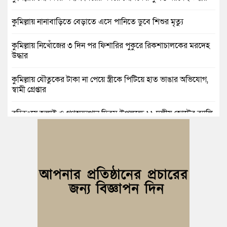
কুমিল্লায় নানাবাড়িতে বেড়াতে এসে পানিতে ডুবে শিশুর মৃত্যু
কুমিল্লায় নিখোঁজের ৩ দিন পর ফিশারির পুকুরে রিকশাচালকের মরদেহ
উদ্ধার
কুমিল্লায় যৌতুকের টাকা না পেয়ে স্ত্রীকে পিটিয়ে হাত ভাঙার অভিযোগ,
স্বামী গ্রেপ্তার
বুড়িচংয়ে জুলাই ও গণঅভ্যুত্থান দিবস উপলক্ষে ১১ দলীয় জোটের র‍্যালি
ও আলোচনা সভা
বুড়িচংয়ে জাতীয় জুলাই গণঅভ্যুত্থান দিবস পালিত, র‍্যালি ও আলোচনা
সভা অনুষ্ঠিত
কুমিল্লায় ১ লাখ ৯৪ হাজার বিদেশি সিগারেট উদ্ধার ও গাঁজাসহ মাদক
কারবারি গ্রেপ্তার
ব্রাহ্মণপাড়ায় প্রবাসীর বাড়িতে বেড়াতে এলেন সৌদির কফিল; এলাকায়
আনন্দের বন্যা