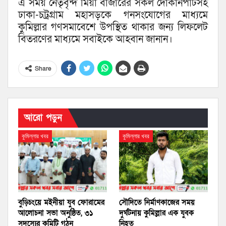
এ সময় নেতৃবৃন্দ মিয়া বাজারের সকল দোকানপাটসহ
ঢাকা-চট্রগ্রাম মহাসড়কে গনসংযোগের মাধ্যমে
কুমিল্লার গণসমাবেশে উপস্থিত থাকার জন্য লিফলেট
বিতরণের মাধ্যমে সবাইকে আহবান জানান।
Share
আরো পড়ুন
কুমিল্লার খবর
কুমিল্লার খবর
বুড়িচংয়ে মইনীয়া যুব ফোরামের
সৌদিতে নির্মাণকাজের সময়
আলোচনা সভা অনুষ্ঠিত, ৩১
দুর্ঘটনায় কুমিল্লার এক যুবক
সদস্যের কমিটি গঠন
নিহত