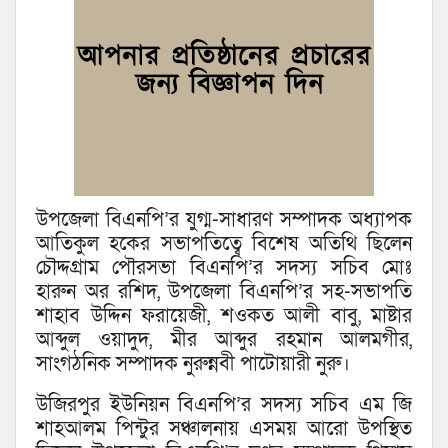
উপজেলা বিএনপি’র যুগ্ম-সাধারণ সম্পাদক অধ্যাপক
আতিকুল হকের সভাপতিত্বে বিশেষ অতিথি ছিলেন
চৌদ্দগ্রাম পৌরসভা বিএনপি’র সদস্য সচিব মোঃ
হারুন অর রশিদ, উপজেলা বিএনপি’র সহ-সভাপতি
শাহাব উদ্দিন ফরায়েজী, শওকত আলী বাবু, মাষ্টার
আব্দুল ওয়াদুদ, মীর আব্দুর রহমান আলমগীর,
সাংগঠনিক সম্পাদক নুরুন্নবী পাটোয়ারী নুরু।
উজিরপুর ইউনিয়ন বিএনপি’র সদস্য সচিব এম জি
শাহআলম পিন্টুর সঞ্চালনায় এসময় আরো উপস্থিত