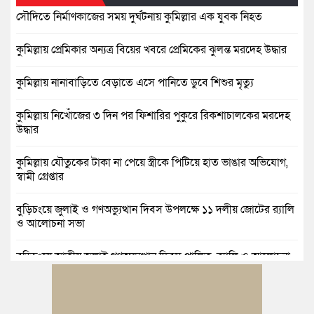
সৌদিতে নির্মাণকাজের সময় দুর্ঘটনায় কুমিল্লার এক যুবক নিহত
কুমিল্লায় প্রেমিকার অন্যত্র বিয়ের খবরে প্রেমিকের ঝুলন্ত মরদেহ উদ্ধার
কুমিল্লায় নানাবাড়িতে বেড়াতে এসে পানিতে ডুবে শিশুর মৃত্যু
কুমিল্লায় নিখোঁজের ৩ দিন পর ফিশারির পুকুরে রিকশাচালকের মরদেহ
উদ্ধার
কুমিল্লায় যৌতুকের টাকা না পেয়ে স্ত্রীকে পিটিয়ে হাত ভাঙার অভিযোগ,
স্বামী গ্রেপ্তার
বুড়িচংয়ে জুলাই ও গণঅভ্যুত্থান দিবস উপলক্ষে ১১ দলীয় জোটের র‍্যালি
ও আলোচনা সভা
বুড়িচংয়ে জাতীয় জুলাই গণঅভ্যুত্থান দিবস পালিত, র‍্যালি ও আলোচনা
সভা অনুষ্ঠিত
কুমিল্লায় ১ লাখ ৯৪ হাজার বিদেশি সিগারেট উদ্ধার ও গাঁজাসহ মাদক