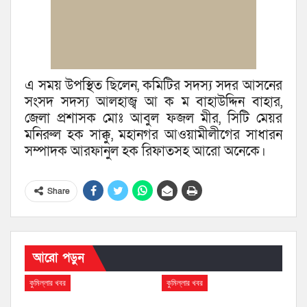
এ সময় উপস্থিত ছিলেন, কমিটির সদস্য সদর আসনের
সংসদ সদস্য আলহাজ্ব আ ক ম বাহাউদ্দিন বাহার,
জেলা প্রশাসক মোঃ আবুল ফজল মীর, সিটি মেয়র
মনিরুল হক সাক্কু, মহানগর আওয়ামীলীগের সাধারন
সম্পাদক আরফানুল হক রিফাতসহ আরো অনেকে।
Share
আরো পড়ুন
কুমিল্লার খবর
কুমিল্লার খবর