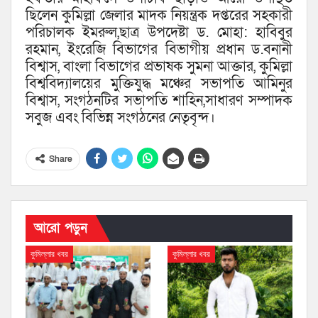
ছিলেন কুমিল্লা জেলার মাদক নিয়ন্ত্রক দপ্তরের সহকারী
পরিচালক ইমরুল,ছাত্র উপদেষ্টা ড. মোহা: হাবিবুর
রহমান, ইংরেজি বিভাগের বিভাগীয় প্রধান ড.বনানী
বিশ্বাস, বাংলা বিভাগের প্রভাষক সুমনা আক্তার, কুমিল্লা
বিশ্ববিদ্যালয়ের মুক্তিযুদ্ধ মঞ্চের সভাপতি আমিনুর
বিশ্বাস, সংগঠনটির সভাপতি শাহিন,সাধারণ সম্পাদক
সবুজ এবং বিভিন্ন সংগঠনের নেতৃবৃন্দ।
Share
আরো পড়ুন
কুমিল্লার খবর
কুমিল্লার খবর