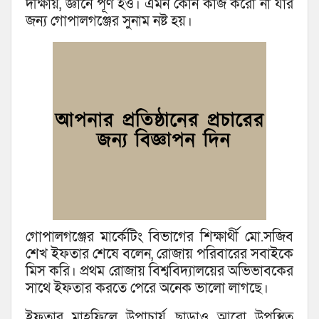
দীক্ষায়, জ্ঞানে পূর্ণ হও। এমন কোন কাজ করো না যার
জন্য গোপালগঞ্জের সুনাম নষ্ট হয়।
গোপালগঞ্জের মার্কেটিং বিভাগের শিক্ষার্থী মো.সজিব
শেখ ইফতার শেষে বলেন, রোজায় পরিবারের সবাইকে
মিস করি। প্রথম রোজায় বিশ্ববিদ্যালয়ের অভিভাবকের
সাথে ইফতার করতে পেরে অনেক ভালো লাগছে।
ইফতার মাহফিলে উপাচার্য ছাড়াও আরো উপস্থিত