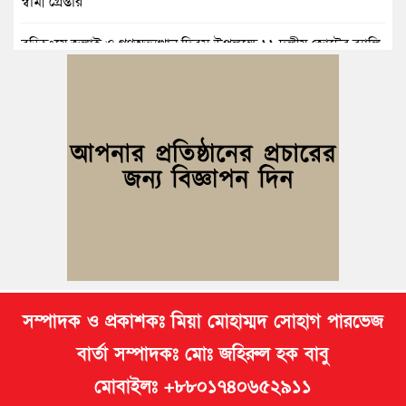
স্বামী গ্রেপ্তার
বুড়িচংয়ে জুলাই ও গণঅভ্যুত্থান দিবস উপলক্ষে ১১ দলীয় জোটের র‍্যালি
ও আলোচনা সভা
বুড়িচংয়ে জাতীয় জুলাই গণঅভ্যুত্থান দিবস পালিত, র‍্যালি ও আলোচনা
সভা অনুষ্ঠিত
কুমিল্লায় ১ লাখ ৯৪ হাজার বিদেশি সিগারেট উদ্ধার ও গাঁজাসহ মাদক
কারবারি গ্রেপ্তার
ব্রাহ্মণপাড়ায় প্রবাসীর বাড়িতে বেড়াতে এলেন সৌদির কফিল; এলাকায়
আনন্দের বন্যা
সম্পাদক ও প্রকাশকঃ মিয়া মোহাম্মদ সোহাগ পারভেজ
বার্তা সম্পাদকঃ মোঃ জহিরুল হক বাবু
মোবাইলঃ +৮৮০১৭৪০৬৫২৯১১