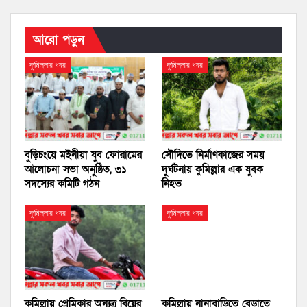
আরো পড়ুন
কুমিল্লার খবর
কুমিল্লার খবর
বুড়িচংয়ে মইনীয়া যুব ফোরামের
সৌদিতে নির্মাণকাজের সময়
আলোচনা সভা অনুষ্ঠিত, ৩১
দুর্ঘটনায় কুমিল্লার এক যুবক
সদস্যের কমিটি গঠন
নিহত
কুমিল্লার খবর
কুমিল্লার খবর
কুমিল্লায় প্রেমিকার অন্যত্র বিয়ের
কুমিল্লায় নানাবাড়িতে বেড়াতে