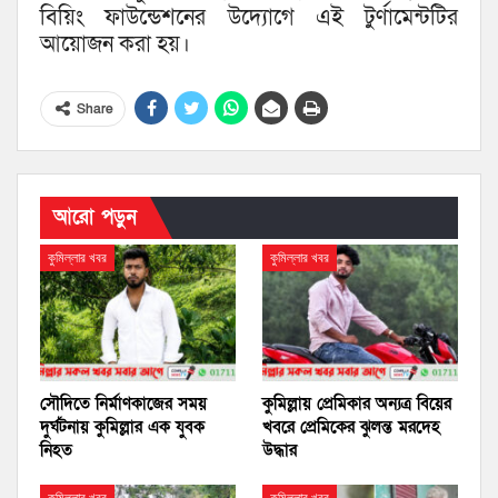
বিয়িং ফাউন্ডেশনের উদ্যোগে এই টুর্ণামেন্টটির
আয়োজন করা হয়।
Share
আরো পড়ুন
কুমিল্লার খবর
কুমিল্লার খবর
সৌদিতে নির্মাণকাজের সময়
কুমিল্লায় প্রেমিকার অন্যত্র বিয়ের
দুর্ঘটনায় কুমিল্লার এক যুবক
খবরে প্রেমিকের ঝুলন্ত মরদেহ
নিহত
উদ্ধার