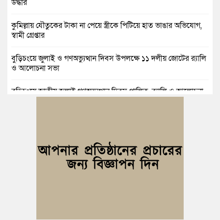
উদ্ধার
কুমিল্লায় যৌতুকের টাকা না পেয়ে স্ত্রীকে পিটিয়ে হাত ভাঙার অভিযোগ,
স্বামী গ্রেপ্তার
বুড়িচংয়ে জুলাই ও গণঅভ্যুত্থান দিবস উপলক্ষে ১১ দলীয় জোটের র‍্যালি
ও আলোচনা সভা
বুড়িচংয়ে জাতীয় জুলাই গণঅভ্যুত্থান দিবস পালিত, র‍্যালি ও আলোচনা
সভা অনুষ্ঠিত
কুমিল্লায় ১ লাখ ৯৪ হাজার বিদেশি সিগারেট উদ্ধার ও গাঁজাসহ মাদক
কারবারি গ্রেপ্তার
ব্রাহ্মণপাড়ায় প্রবাসীর বাড়িতে বেড়াতে এলেন সৌদির কফিল; এলাকায়
আনন্দের বন্যা
বুড়িচংয়ে অতিথি পাখির আবাসস্থল সংরক্ষণে প্রশাসনের উদ্যোগ; ৯
সদস্যের কমিটি গঠন