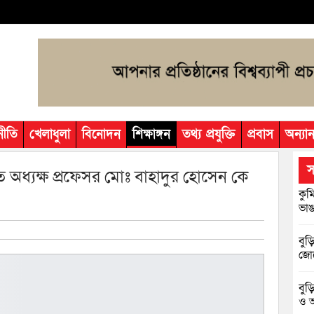
নীতি
খেলাধুলা
বিনোদন
শিক্ষাঙ্গন
তথ্য প্রযুক্তি
প্রবাস
অন্যান
স
 অধ্যক্ষ প্রফেসর মোঃ বাহাদুর হোসেন কে
কুম
ভাঙা
বুড়
জোট
বুড
ও আ