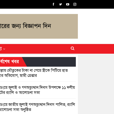
্য
র্বশেষ খবর
িল্লায় যৌতুকের টাকা না পেয়ে স্ত্রীকে পিটিয়ে হাত
র অভিযোগ, স্বামী গ্রেপ্তার
িচংয়ে জুলাই ও গণঅভ্যুত্থান দিবস উপলক্ষে ১১ দলীয়
ের র‍্যালি ও আলোচনা সভা
়িচংয়ে জাতীয় জুলাই গণঅভ্যুত্থান দিবস পালিত, র‍্যালি
লোচনা সভা অনুষ্ঠিত