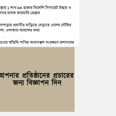
িল্লায় ১ লাখ ৯৪ হাজার বিদেশি সিগারেট উদ্ধার ও
জাসহ মাদক কারবারি গ্রেপ্তার
াহ্মণপাড়ায় প্রবাসীর বাড়িতে বেড়াতে এলেন সৌদির
ল; এলাকায় আনন্দের বন্যা
িচংয়ে অতিথি পাখির আবাসস্থল সংরক্ষণে প্রশাসনের
যোগ; ৯ সদস্যের কমিটি গঠন
্যোগ ব্যবস্থাপনা অধিদপ্তরের প্রকল্পে বদলে যাচ্ছে
্দগ্রামের জনপদ
সার জুনাব আলী ডিগ্রি কলেজ ছাত্রদলের কমিটি
ণা: আনন্দ মিছিল ও সংবর্ধনা
ই অভ্যুত্থানের দ্বিতীয় বর্ষপূর্তি উপলক্ষে কুমিল্লায়
ঢ্য র‍্যালি
রও নারী ইউএনও পেল ব্রাহ্মণপাড়াবাসী