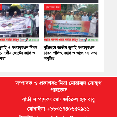
র
কুমিল্লার খবর
জুলাই ও গণঅভ্যুত্থান দিবস
বুড়িচংয়ে জাতীয় জুলাই গণঅভ্যুত্থান
১ দলীয় জোটের র‍্যালি ও
দিবস পালিত, র‍্যালি ও আলোচনা সভা
সভা
অনুষ্ঠিত
সম্পাদক ও প্রকাশকঃ মিয়া মোহাম্মদ সোহাগ
পারভেজ
বার্তা সম্পাদকঃ মোঃ জহিরুল হক বাবু
মোবাইলঃ +৮৮০১৭৪০৬৫২৯১১