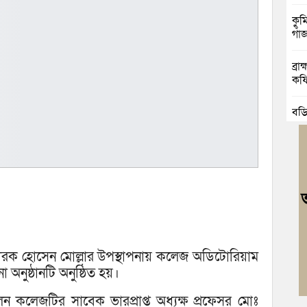
কুম
গাঁ
ব্র
কফি
বুড়
উদ্
দুর
চৌদ
নিম
ঘোষ
জুলা
ারক হোসেন মোল্লার উপস্থাপনায় কলেজ অডিটোরিয়াম
বর্ণা
 অনুষ্ঠানটি অনুষ্ঠিত হয়।
আবা
েন কলেজটির সাবেক ভারপ্রাপ্ত অধ্যক্ষ প্রফেসর মোঃ