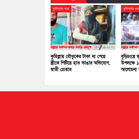
কুমিল্লার খবর
কুমিল্লার খব
কুমিল্লায় যৌতুকের টাকা না পেয়ে
বুড়িচংয়ে 
স্ত্রীকে পিটিয়ে হাত ভাঙার অভিযোগ,
উপলক্ষে ১
স্বামী গ্রেপ্তার
আলোচনা 