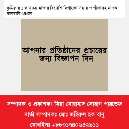
কুমিল্লায় ১ লাখ ৯৪ হাজার বিদেশি সিগারেট উদ্ধার ও গাঁজাসহ মাদক
কারবারি গ্রেপ্তার
ব্রাহ্মণপাড়ায় প্রবাসীর বাড়িতে বেড়াতে এলেন সৌদির কফিল; এলাকায়
আনন্দের বন্যা
বুড়িচংয়ে অতিথি পাখির আবাসস্থল সংরক্ষণে প্রশাসনের উদ্যোগ; ৯
সদস্যের কমিটি গঠন
দুর্যোগ ব্যবস্থাপনা অধিদপ্তরের প্রকল্পে বদলে যাচ্ছে চৌদ্দগ্রামের জনপদ
নিমসার জুনাব আলী ডিগ্রি কলেজ ছাত্রদলের কমিটি ঘোষণা: আনন্দ
মিছিল ও সংবর্ধনা
সম্পাদক ও প্রকাশকঃ মিয়া মোহাম্মদ সোহাগ পারভেজ
বার্তা সম্পাদকঃ মোঃ জহিরুল হক বাবু
মোবাইলঃ +৮৮০১৭৪০৬৫২৯১১