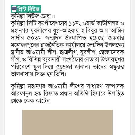
কুমিল্লা নিউজ ডেস্ক।।
কুমিল্লা সিটি কর্পোরেশনের ১১নং ওয়ার্ড কাউন্সিলর ও
মহানগর যুবলীগের যুগ্ন-আহবায় হাবিবুর আল আমিন
সাদীর ৫০তম জন্মদিন উদযাপিত হয়েছে৷ শুক্রবার
মনোহরপুরের রাজনৈতিক কার্যালয়ে জন্মদিন উপলক্ষ্যে
স্থানীয় আওয়ামী লীগ, ছাত্রলীগ, যুবলীগ, স্বেচ্ছাসেবক
লীগ, ও বিভিন্ন ব্যবসায়ী সংগঠনের নেতারা উৎসবমুখর
পরিবেশে ফুল দিয়ে শুভেচ্ছা জানান। তাদের অফুরন্ত
ভালবাসায় সিক্ত হন তিনি।
কুমিল্লা মহানগর আওয়ামী লীগের সাধারণ সম্পাদক
আরফানুল হক রিফাত প্রধান অতিথি হিসাবে উপস্থিত
থেকে কেক কাটেন৷