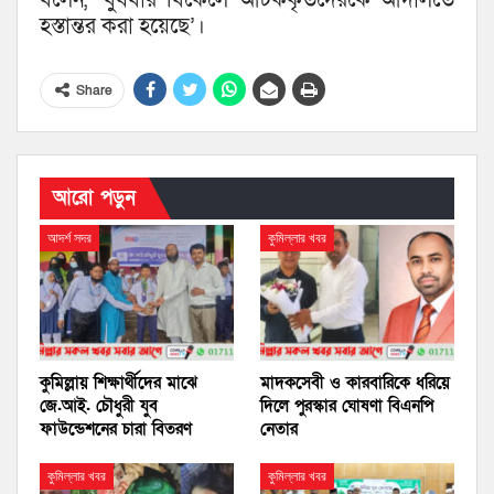
বলেন, ‘বুধবার বিকেলে আটককৃতদেরকে আদালতে
হস্তান্তর করা হয়েছে’।
Share
আরো পড়ুন
আদর্শ সদর
কুমিল্লার খবর
কুমিল্লায় শিক্ষার্থীদের মাঝে
মাদকসেবী ও কারবারিকে ধরিয়ে
জে.আই. চৌধুরী যুব
দিলে পুরস্কার ঘোষণা বিএনপি
ফাউন্ডেশনের চারা বিতরণ
নেতার
কুমিল্লার খবর
কুমিল্লার খবর