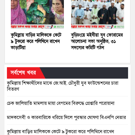
কুমিল্লায় বাড়ির মালিককে কেটে
বুড়িচংয়ে মইনীয়া যুব ফোরামের
৯ টুকরো করে পলিথিনে রাখেন
আলোচনা সভা অনুষ্ঠিত, ৩১
ভাড়াটিয়া
সদস্যের কমিটি গঠন
সর্বশেষ খবর
কুমিল্লায় শিক্ষার্থীদের মাঝে জে.আই. চৌধুরী যুব ফাউন্ডেশনের চারা
বিতরণ
চেক জালিয়াতি মামলায় মায়া বেগমের বিরুদ্ধে গ্রেপ্তারি পরোয়ানা
মাদকসেবী ও কারবারিকে ধরিয়ে দিলে পুরস্কার ঘোষণা বিএনপি নেতার
কুমিল্লায় বাড়ির মালিককে কেটে ৯ টুকরো করে পলিথিনে রাখেন