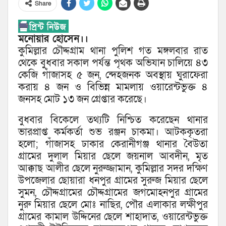
Share
মনোয়ার হোসেন।।
কুমিল্লার চৌদ্দগ্রাম থানা পুলিশ গত মঙ্গলবার রাত
থেকে বুধবার সকাল পর্যন্ত পৃথক অভিযান চালিয়ে ৪৩
কেজি গাঁজাসহ ৫ জন, ন্দেহজনক অবস্থায় ঘুরাফেরা
করায় ৪ জন ও বিভিন্ন মামলায় ওয়ারেন্টভুক্ত ৪
জনসহ মোট ১৩ জন গ্রেপ্তার করেছে।
বুধবার বিকেলে তথ্যটি নিশ্চিত করেছেন থানার
ভারপ্রাপ্ত কর্মকর্তা শুভ রঞ্জন চাকমা। আটককৃতরা
হলো; গাঁজাসহ ঢাকার কেরানীগঞ্জ থানার বৈউতা
গ্রামের দুলাল মিয়ার ছেলে জয়নাল আবদীন, মৃত
আক্কাছ আলীর ছেলে নুরুজ্জামান, কুমিল্লার সদর দক্ষিণ
উপজেলার ছোয়ারা ধনপুর গ্রামের সুরুজ মিয়ার ছেলে
সুমন, চৌদ্দগ্রামের চৌদ্দগ্রামের জগমোহনপুর গ্রামের
নুরু মিয়ার ছেলে মোঃ নাছির, পৌর এলাকার লক্ষীপুর
গ্রামের কামাল উদ্দিনের ছেলে শাহাদাত, ওয়ারেন্টভুক্ত