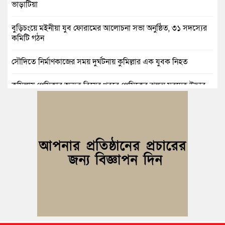
ভাড়াটিয়া
বুড়িচংয়ে মইনীয়া যুব ফোরামের আলোচনা সভা অনুষ্ঠিত, ৩১ সদস্যের
কমিটি গঠন
সৌদিতে নির্মাণকাজের সময় দুর্ঘটনায় কুমিল্লার এক যুবক নিহত
কুমিল্লায় প্রেমিকার অন্যত্র বিয়ের খবরে প্রেমিকের ঝুলন্ত মরদেহ উদ্ধার
কুমিল্লায় নানাবাড়িতে বেড়াতে এসে পানিতে ডুবে শিশুর মৃত্যু
কুমিল্লায় নিখোঁজের ৩ দিন পর ফিশারির পুকুরে রিকশাচালকের মরদেহ
উদ্ধার
কুমিল্লায় যৌতুকের টাকা না পেয়ে স্ত্রীকে পিটিয়ে হাত ভাঙার অভিযোগ,
স্বামী গ্রেপ্তার