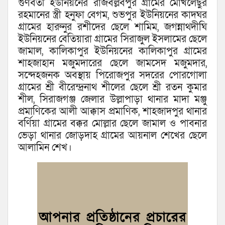
গুণবতী ইউনিয়নের রাজবল্লবপুর গ্রামের মোখলেছুর
রহমানের স্ত্রী হনুফা বেগম, শুভপুর ইউনিয়নের কাদঘর
গ্রামের হারুনুর রশীদের ছেলে শামিম, জগন্নাথদীঘি
ইউনিয়নের বেতিয়ারা গ্রামের সিরাজুল ইসলামের ছেলে
জামাল, কালিকাপুর ইউনিয়নের কালিকাপুর গ্রামের
শাহজাহান মজুমদারের ছেলে জামসেদ মজুমদার,
সন্দেহজনক অবস্থায় পিরোজপুর সদরের পোরগোলা
গ্রামের শ্রী বীরেন্দ্রনাথ শীলের ছেলে শ্রী রতন কুমার
শীল, সিরাজগঞ্জ জেলার উল্লাপাড়া থানার মাদা মঞ্জু
প্রমাণিকের আলী আক্কাস প্রমাণিক, শাহজাদপুর থানার
বর্ণিয়া গ্রামের বক্কর মোল্লার ছেলে জামাল ও পাবনার
ভেড়া থানার জোড়দাহ গ্রামের আয়নাল শেখের ছেলে
আলামিন শেখ।