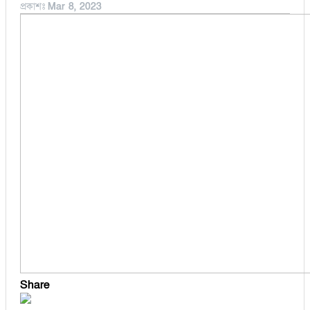
প্রকাশঃ
Mar 8, 2023
বুড়িচং
অর্থনীতি
ব্রাহ্মণপাড়া
মনোহরগঞ্জ
মুরাদনগর
মেঘনা
লাকসাম
লালমাই
সদর দক্ষিণ
হোমনা
Share