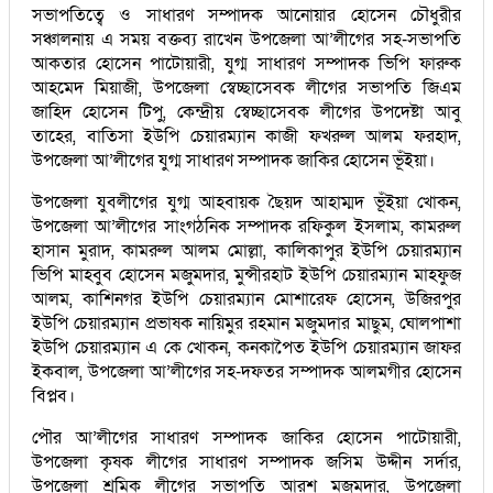
সভাপতিত্বে ও সাধারণ সম্পাদক আনোয়ার হোসেন চৌধুরীর
সঞ্চালনায় এ সময় বক্তব্য রাখেন উপজেলা আ’লীগের সহ-সভাপতি
আকতার হোসেন পাটোয়ারী, যুগ্ম সাধারণ সম্পাদক ভিপি ফারুক
আহমেদ মিয়াজী, উপজেলা স্বেচ্ছাসেবক লীগের সভাপতি জিএম
জাহিদ হোসেন টিপু, কেন্দ্রীয় স্বেচ্ছাসেবক লীগের উপদেষ্টা আবু
তাহের, বাতিসা ইউপি চেয়ারম্যান কাজী ফখরুল আলম ফরহাদ,
উপজেলা আ’লীগের যুগ্ম সাধারণ সম্পাদক জাকির হোসেন ভূঁইয়া।
উপজেলা যুবলীগের যুগ্ম আহবায়ক ছৈয়দ আহাম্মদ ভূঁইয়া খোকন,
উপজেলা আ’লীগের সাংগঠনিক সম্পাদক রফিকুল ইসলাম, কামরুল
হাসান মুরাদ, কামরুল আলম মোল্লা, কালিকাপুর ইউপি চেয়ারম্যান
ভিপি মাহবুব হোসেন মজুমদার, মুন্সীরহাট ইউপি চেয়ারম্যান মাহফুজ
আলম, কাশিনগর ইউপি চেয়ারম্যান মোশারেফ হোসেন, উজিরপুর
ইউপি চেয়ারম্যান প্রভাষক নায়িমুর রহমান মজুমদার মাছুম, ঘোলপাশা
ইউপি চেয়ারম্যান এ কে খোকন, কনকাপৈত ইউপি চেয়ারম্যান জাফর
ইকবাল, উপজেলা আ’লীগের সহ-দফতর সম্পাদক আলমগীর হোসেন
বিপ্লব।
পৌর আ’লীগের সাধারণ সম্পাদক জাকির হোসেন পাটোয়ারী,
উপজেলা কৃষক লীগের সাধারণ সম্পাদক জসিম উদ্দীন সর্দার,
উপজেলা শ্রমিক লীগের সভাপতি আরশ মজুমদার, উপজেলা