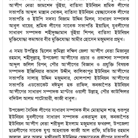
আ’লীগ নেতা জামশেদ ভূঁইয়া, বাতিসা ইউনিয়ন শ্রমিক লীগের
সভাপতি আব্দুল মান্নান খোকন, বাতিসা ইউনিয়ন স্বেচ্ছাসেবক লীগের
সভাপতি ও ইউপি সদস্য নিজাম উদ্দিন মিলন, সাধারণ সম্পাদক
আবুল খায়ের, শ্রমিক লীগের সাবেক সভাপতি ইয়াছিন, যুবলীগের
সাধারণ সম্পাদক শহীদুজ্জামান ভূঁইয়া শিপন, বাতিসা ইউনিয়ন
মুক্তিযোদ্ধা কমান্ডার বীর মুক্তিযোদ্ধা আমীর হোসেন মজুমদার প্রমুখ।
এ সময় উপস্থিত ছিলেন কুমিল্লা দক্ষিণ জেলা আ’লীগ নেতা মিজানুর
রহমান, শহীদুল্লাহ্, উপজেলা আ’লীগের প্রচার ও প্রকাশনা সম্পাদক
আব্দুল জলিল রিপন, পৌর আ’লীগের বিজ্ঞান ও প্রযুক্তি বিষয়ক
সম্পাদক ইঞ্জিনিয়ার কামাল উদ্দীন, কালিকাপুর ইউনিয়ন আ’লীগের
সভাপতি সালাহ্ উদ্দিন মজুমদার, ঘোলপাশা ইউনিয়ন আ’লীগের
সভাপতি এডভোকেট নঈমুল হক রাফিদ, কনকাপৈত ইউনিয়ন
আ’লীগের সাধারণ সম্পাদক মাস্টার ওয়ালী উল্লাহ্, পৌর কাউন্সিলর
বদিউল আলম পাটোয়ারী, কাজী বাবুল।
উপজেলা সৈনিক লীগের সাধারণ সম্পাদক দীন মোহাম্মদ শান্ত, শুভপুর
ইউনিয়ন যুবলীগের সাধারণ সম্পাদক একরামুল হক, কনকাপৈত
ইউনিয়ন আ’লীগ নেতা শরীফুল ইসলাম মজুমদার ফখরুল, উপজেলা
ছাত্রলীগের সাবেক যুগ্ম আহবায়ক কাজী আল রাফি, মতিউর রহমান
জালাল, নূরে আলম, মুন্সীরহাট ইউনিয়ন স্বেচ্ছাসেবক লীগের সভাপতি