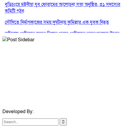
বুড়িচংয়ে মইনীয়া যুব ফোরামের আলোচনা সভা অনুষ্ঠিত, ৩১ সদস্যের
কমিটি গঠন
সৌদিতে নির্মাণকাজের সময় দুর্ঘটনায় কুমিল্লার এক যুবক নিহত
কুমিল্লায় প্রেমিকার অন্যত্র বিয়ের খবরে প্রেমিকের ঝুলন্ত মরদেহ উদ্ধার
কুমিল্লায় নানাবাড়িতে বেড়াতে এসে পানিতে ডুবে শিশুর মৃত্যু
সম্পাদক ও প্রকাশকঃ মিয়া মোহাম্মদ সোহাগ পারভেজ
বার্তা সম্পাদকঃ মোঃ জহিরুল হক বাবু
মোবাইলঃ +৮৮০১৭৪০৬৫২৯১১
ইমেইলঃ journalistbabo@gmail.com
Developed By:
TechSmartBD.com