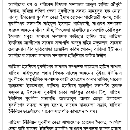
আ’লীগের বন ও পরিবেশ বিষয়ক সম্পাদক আব্দুল হালিম চৌধুরী
নিজাম, কুমিল্লা দক্ষিণ জেলা যুবলীগের সদস্য মাহবুবুল হক মোল্লা
বাবলু, উপজেলা যুবলীগ নেতা ইমাম হোসেন পাটোয়ারী এনাম, পৌর
যুবলীগের সভাপতি সাইফুল ইসলাম পাটোয়ারী, সাধারণ সম্পাদক
ফারুক আহমেদ খাঁন শামীম, উপজেলা ছাত্রলীগের সভাপতি তৌফিকুল
ইসলাম সবুজ, সাধারণ সম্পাদক কাউছার হানিফ শুভ, বাতিসা
ইউনিয়ন আ’লীগের সাবেক সভাপতি আব্দুর রহিম মজুমদার, সাবেক
চেয়ারম্যান বীর মুক্তিযোদ্ধা রেজাউল করিম খোকন, বাতিসা ইউনিয়ন
আ’লীগের সাবেক সাধারণ সম্পাদক ইঞ্জিনিয়ার জসিম উদ্দীন।
বাতিসা ইউনিয়ন যুবলীগের সাধারণ সম্পাদক কাউছার হামিদ বাশার,
বাতিসা হাইস্কুলের প্রধান শিক্ষক সালেহ্ আহমেদ ভূঁইয়া, ইউনিয়ন
যুবলীগের সাংগঠনিক সম্পাদক কাজী খোরশেদ আলম মানিক, সাবেক
ছাত্রনেতা ইফতেখার, বাতিসা ইউনিয়ন ছাত্রলীগ সভাপতি তুরাজ
মজুমদার, উপজেলা যুবলীগ নেতা আরিফুর রহমান টিপু, বাতিসা
ইউনিয়ন যুবলীগ সভাপতি আফতাবুল আলম মোল্লা, উপজেলা
যুবলীগের সদস্য আবুল হাশেম, সাবেক ছাত্রনেতা সম্রাট, বাতিসা
ইউনিয়ন ছাত্রলীগের সাবেক সভাপতি জামশেদ আলম।
বাতিসা ইউনিয়ন যুবলীগ নেতা শাখাওয়াত হোসেন সৈকত, আ’লীগ
নেতা কবি কাদের, ইউনিয়ন ছাত্রলীগ সাধারণ সম্পাদক আব্দুল হান্নান,